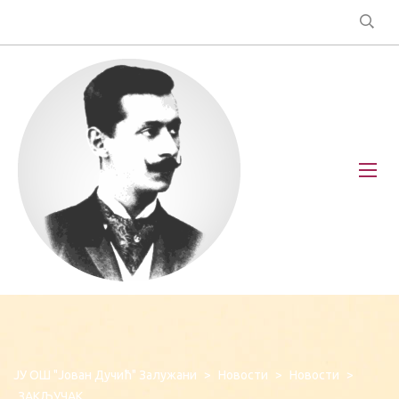
ЈУ ОШ "Јован Дучић" Залужани
>
Новости
>
Новости
>
ЗАКЉУЧАК