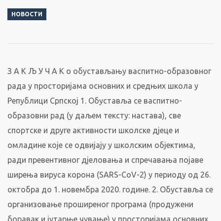
НОВОСТИ
З А К Љ У Ч А К о обустављању васпитно-образовног
рада у просторијама основних и средњих школа у
Републици Српској 1. Обуставља се васпитно-
образовни рад (у даљем тексту: настава), све
спортске и друге активности школске дјеце и
омладине које се одвијају у школским објектима,
ради превентивног дјеловања и спречавања појаве
ширења вируса корона (SARS-CoV-2) у периоду од 26.
октобра до 1. новембра 2020. године. 2. Обуставља се
организовање проширеног програма (продужени
боравак и јутарње чување) у просторијама основних