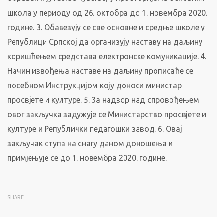
школа у периоду од 26. октобра до 1. новембра 2020.
године. 3. Обавезују се све основне и средње школе у
Републици Српској да организују наставу на даљину
коришћењем средстава електронске комуникације. 4.
Начин извођења наставе на даљину прописаће се
посебном Инструкцијом коју доноси министар
просвјете и културе. 5. За надзор над спровођењем
овог закључка задужује се Министарство просвјете и
културе и Републички педагошки завод. 6. Овај
закључак ступа на снагу даном доношења и
примјењује се до 1. новембра 2020. године.
SHARE