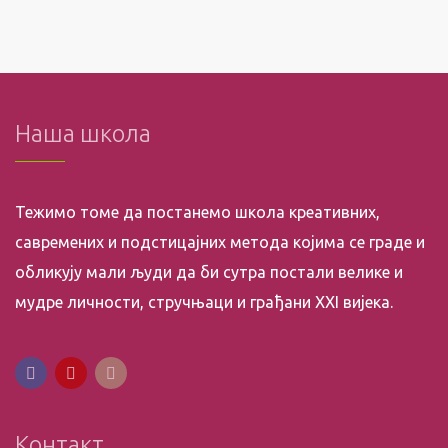
Наша школа
Тежимо томе да постанемо школа креативних,
савремених и подстицајних метода којима се граде и
обликују мали људи да би сутра постали велике и
мудре личности, стручњаци и грађани XXI вијека.
Контакт