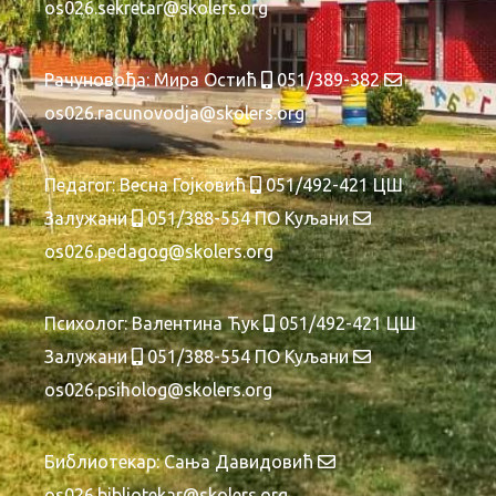
os026.sekretar@skolers.org
Рачуновођа:
Мира Остић
051/389-382
os026.racunovodja@skolers.org
Педагог: Весна Гојковић
051/492-421 ЦШ
Залужани
051/388-554 ПО Куљани
os026.pedagog@skolers.org
Психолог: Валентина Ћук
051/492-421 ЦШ
Залужани
051/388-554 ПО Куљани
os026.psiholog@skolers.org
Библиотекар: Сања Давидовић
os026.bibliotekar@skolers.org