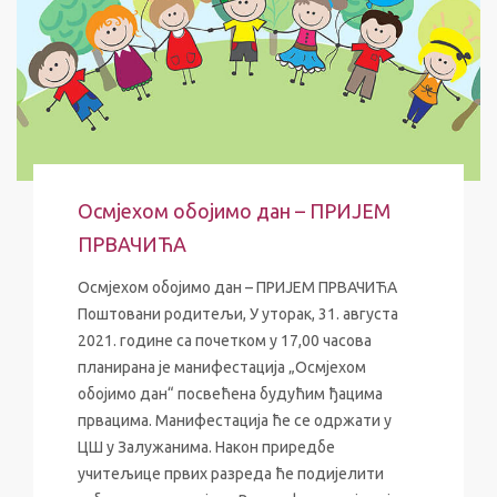
Осмјехом обојимо дан – ПРИЈЕМ
ПРВАЧИЋА
Осмјехом обојимо дан – ПРИЈЕМ ПРВАЧИЋА
Поштовани родитељи, У уторак, 31. августа
2021. године са почетком у 17,00 часова
планирана је манифестација „Осмјехом
обојимо дан“ посвећена будућим ђацима
првацима. Манифестација ће се одржати у
ЦШ у Залужанима. Након приредбе
учитељице првих разреда ће подијелити