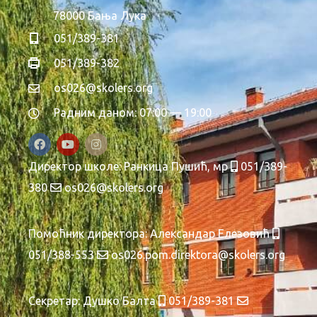
a
78000 Бања Лука
v
051/389-381
i
051/389-382
os026@skolers.org
g
Радним даном: 07:00 — 19:00
a
t
Директор школе:
Ранкица Пушић, мр
051/389-
380
os026@skolers.org
i
o
Помоћник директора:
Александар Елезовић
051/388-553
os026.pom.direktora@skolers.org
n
Секретар:
Душко Балта
051/389-381