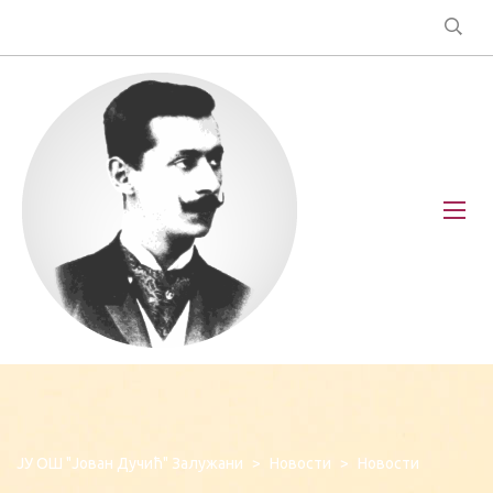
ЈУ ОШ "Јован Дучић" Залужани
>
Новости
>
Новости