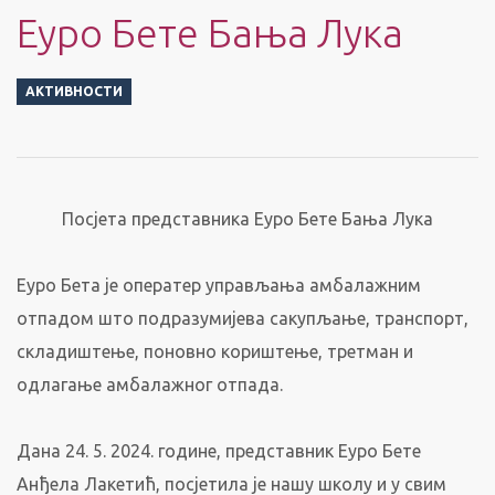
Еуро Бете Бања Лука
АКТИВНОСТИ
Посјета представника Еуро Бете Бања Лука
Еуро Бета је оператер управљања амбалажним
отпадом што подразумијева сакупљање, транспорт,
складиштење, поновно кориштење, третман и
одлагање амбалажног отпада.
Дана 24. 5. 2024. године, представник Еуро Бете
Анђела Лакетић, посјетила је нашу школу и у свим