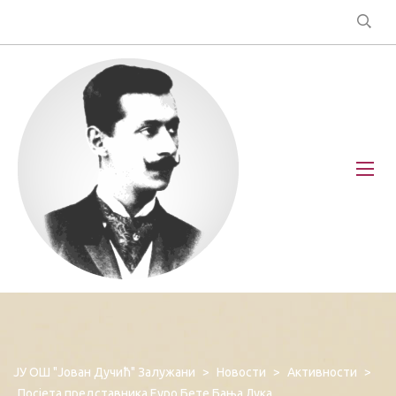
ЈУ ОШ "Јован Дучић" Залужани
>
Новости
>
Активности
>
Посјета представника Еуро Бете Бања Лука