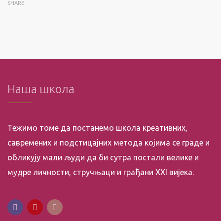
SHARE
Наша школа
Тежимо томе да постанемо школа креативних,
савремених и подстицајних метода којима се граде и
обликују мали људи да би сутра постали велике и
мудре личности, стручњаци и грађани XXI вијека.