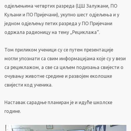
одјељењима четвртих разреда (ЦШ Залужани, ПО
Куљани и ПО Пријечани), укупно шест одјељења и у
једном одјељењу петих разреда у ПО Пријечани
одржала радионицу на тему „Рециклажа“.
Том приликом ученици су се путем презентације
могли упознати са свим информацијама које су у вези
са рециклажом, а све са циљем подизања свијести о
очувању животне средине и развојем еколошке
свијести код ученика.
Наставак сарадње планиран је и идуће школске
године.