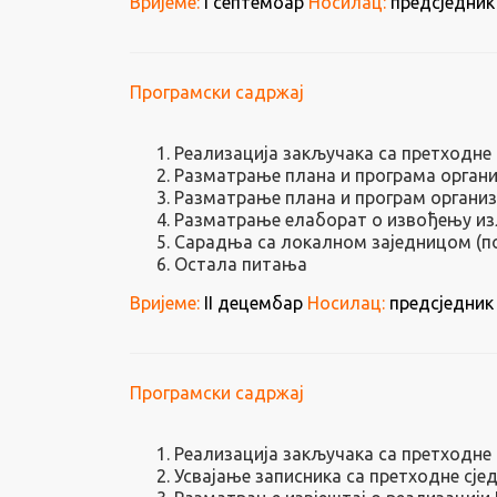
Вријеме:
I септембар
Носилац:
предсједник
Програмски садржај
Реализација закључака са претходне 
Разматрање плана и програма органи
Разматрање плана и програм органи
Разматрање елаборат о извођењу изл
Сарадња са локалном заједницом (по
Остала питања
Вријеме:
II децембар
Носилац:
предсједник 
Програмски садржај
Реализација закључака са претходне 
Усвајање записника са претходне сје