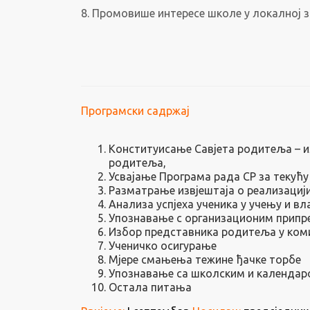
8. Промовише интересе школе у локалној з
Програмски садржај
Конституисање Савјета родитеља – из
родитеља,
Усвајање Програма рада СР за текућу
Разматрање извјештаја о реализацији
Анализа успјеха ученика у учењу и в
Упознавање с организационим припре
Избор представника родитеља у комис
Ученичко осигурање
Мјере смањења тежине ђачке торбе
Упознавање са школским и календа
Остала питања