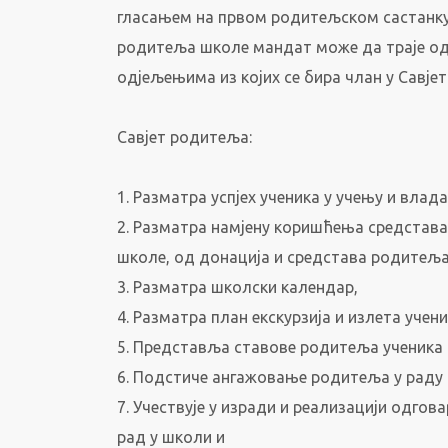
гласањем на првом родитељском састанку
родитеља школе мандат може да траје од 
одјељењима из којих се бира члан у Савје
Савјет родитеља:
1. Разматра успјех ученика у учењу и влад
2. Разматра намјену коришћења средстав
школе, од донација и средстава родитеља
3. Разматра школски календар,
4. Разматра план екскурзија и излета учен
5. Представља ставове родитеља ученика
6. Подстиче ангажовање родитеља у раду
7. Учествује у изради и реализацији одгов
рад у школи и