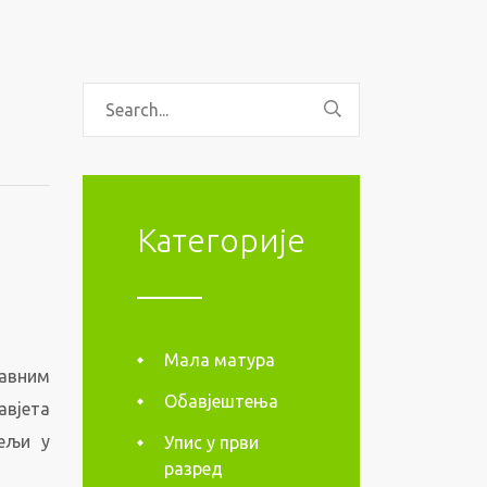
Категорије
Мала матура
јавним
Обавјештења
вјета
ељи у
Упис у први
разред