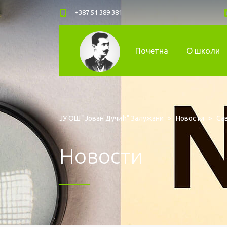
+387 51 389 381
Почетна
О школи
ЈУ ОШ "Јован Дучић" Залужани
>
Новости
>
Са
Новости