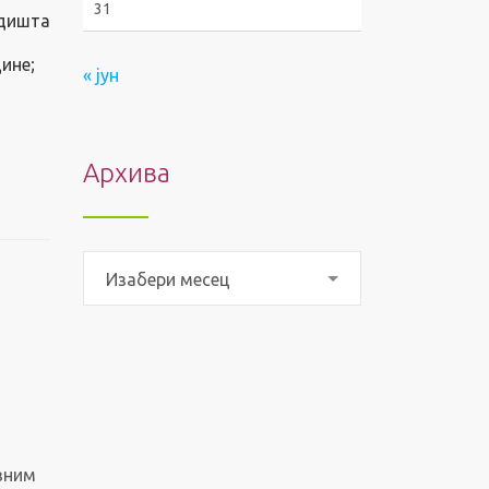
31
одишта
ине;
« јун
Архива
Архива
Изабери месец
вним