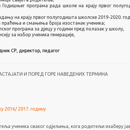
и Годишњег програма рада школе на крају првог полуг
ладању на крају првог полугодишта школске 2019-2020. год
 праћења и смањења броја изостанак ученика;
ког програма за дјецу у години пред полазак у школу,
ију за избор ученика генерације,
дник СР, директор, педагог
АСТАЈАТИ И ПОРЕД ГОРЕ НАВЕДЕНИХ ТЕРМИНА
у 2016/ 2017. годину
еља ученика сваког одјељења, кога родитељи изаберу ја