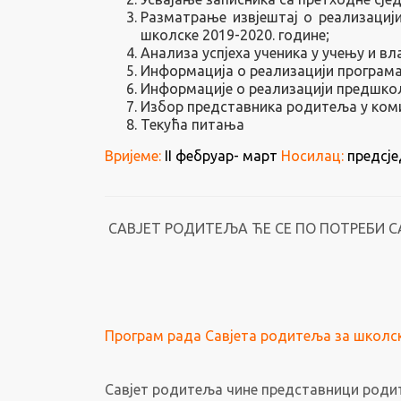
Разматрање извјештај о реализациј
школске 2019-2020. године;
Анализа успјеха ученика у учењу и в
Информација о реализацији програма
Информације о реализацији предшколс
Избор представника родитеља у комис
Текућа питања
Вријеме:
II фебруар- март
Носилац:
предсје
САВЈЕТ РОДИТЕЉА ЋЕ СЕ ПО ПОТРЕБИ С
Програм рада Савјета родитеља за школск
Савјет родитеља чине представници родит