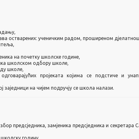
ладању,
ва остварених: у
ченичким радом, п
роширеном дјелатно
итеља,
еника на почетку школске године,
ика школском одбору школе,
ду школе,
 одговарајућих пројеката којима се подстиче и унап
 заједници на чијем подручју се школа налази.
бор предсједника, замјеника предсједника и секретара С
 школску годину