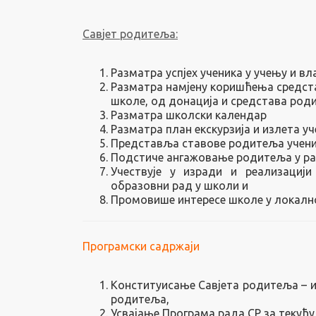
Сав
ј
ет родитеља:
Разматра успјех ученика у учењу и в
Разматра намјену коришћења средста
школе, о
д донација и средстава род
Разматра школски календар
Разматра план екскурзија и излета уч
Представља ставове родитеља учен
Подстиче ангажовање родитеља у ра
Учествује у изради и реализацији
образовни рад у школи и
Промовише интересе школе у локалној
Програмски садржаји
Конституисање Савјета родитеља – из
родитеља,
Усвајање Програма рада СР за текућу