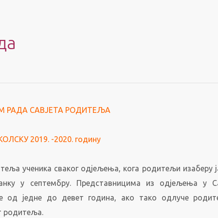
да
М РАДА САВЈЕТА РОДИТЕЉА
ОЛСКУ 2019. -2020. годину
теља ученика сваког одјељења, кога родитељи изаберу 
нку у септембру. Представницима из одјељења у Са
 од једне до девет година, ако тако одлуче родит
т родитеља.