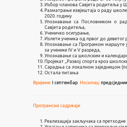
Избор чланова Савјета родитеља у 
Разматрање извјештаја о раду школе 
2020. годину
Упознавање са Пословником о ра
Савјета родитеља,
Ученичко осигурање,
Излети ученика од првог до деветог 
Упознавање са Програмом маршуте уч
за ученике IV и V разреда,
Упознавање са школским и календа
Пројекат „Развој спорта кроз школске
Сарадња са локалном заједницом (по
Остала питања
Вријеме:
I септембар
Носилац:
предсједник
Програмски садржаји
Реализација закључака са претходне 
Усвајање записника са претходне сје