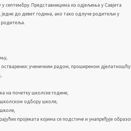
 у септембру. Представницима из одјељења у Савјета
једне до девет година, ако тако одлуче родитељи у
т родитеља.
ању,
а остварених: ученичким радом, проширеном дјелатношћу
,
ика на почетку школске године,
 школском одбору школе,
 школе,
арајућих пројеката којима се подстиче и унапређује образ