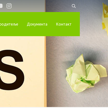
 родитеље
Документа
Контакт