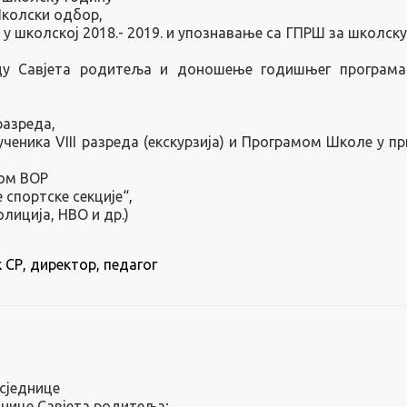
Школски одбор,
у школској 2018.- 2019. и упознавање са ГПРШ за школску
ду Савјета родитеља и доношење годишњег програма
разреда,
еника VIII разреда (екскурзија) и Програмом Школе у п
ром ВОР
 спортске секције“,
лиција, НВО и др.)
 СР, директор, педагог
сједнице
днице Савјета родитеља;