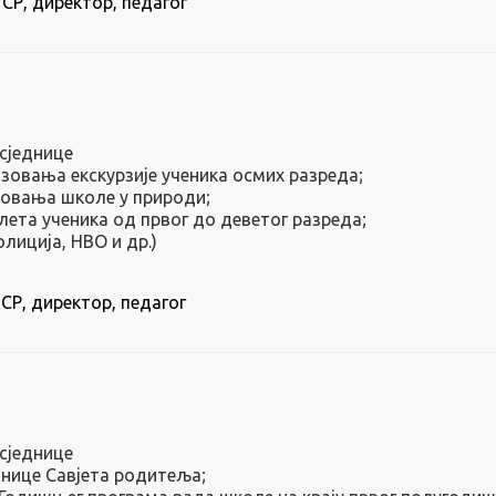
 СР, директор, педагог
сједнице
зовања екскурзије ученика осмих разреда;
зовања школе у природи;
ета ученика од првог до деветог разреда;
лиција, НВО и др.)
СР, директор, педагог
сједнице
днице Савјета родитеља;