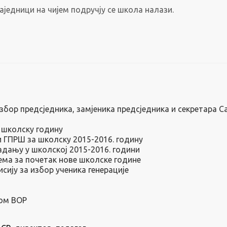
аједници на чијем подручју се школа налази.
бор предсједника, замјеника предсједника и секретара С
 школску годину
 ГПРШ за школску 2015-2016. годину
ладању у школској 2015-2016. години
ма за почетак нове школске године
ију за избор ученика генерације
ром ВОР