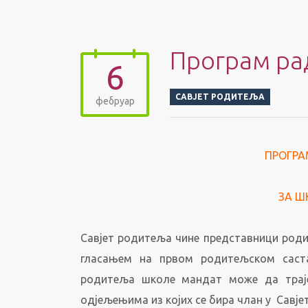
Програм ра
6
САВЈЕТ РОДИТЕЉА
фебруар
ПРОГРА
ЗА ШК
Савjет родитеља чине представници роди
гласањем на првом родитељском саста
родитеља школе мандат може да траје
одјељењима из којих се бира члан у Савје