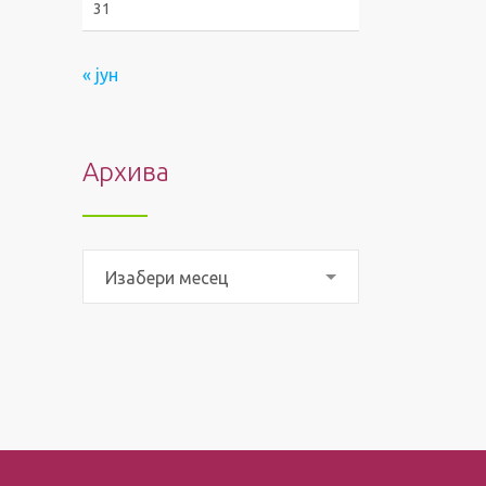
31
« јун
Архива
Архива
Изабери месец