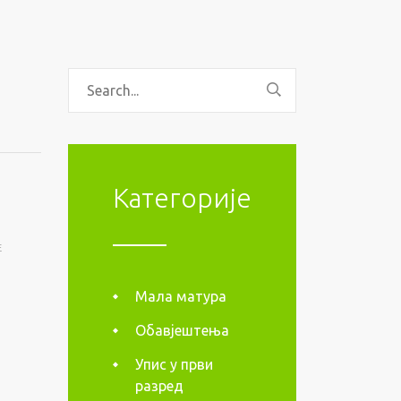
Категорије
E
Мала матура
Обавјештења
Упис у први
разред