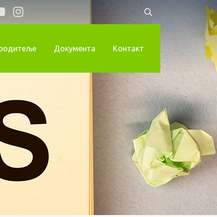
 родитеље
Документа
Контакт