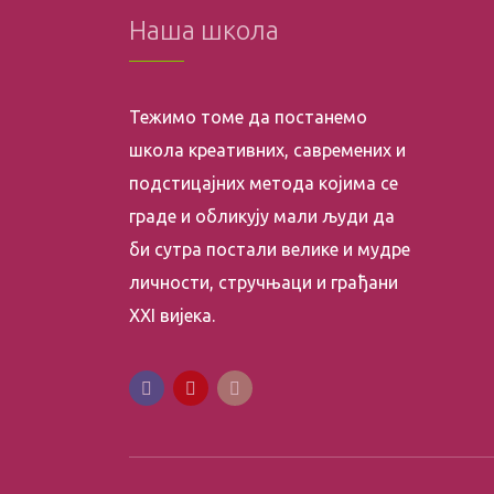
Наша школа
Тежимо томе да постанемо
школа креативних, савремених и
подстицајних метода којима се
граде и обликују мали људи да
би сутра постали велике и мудре
личности, стручњаци и грађани
XXI вијека.