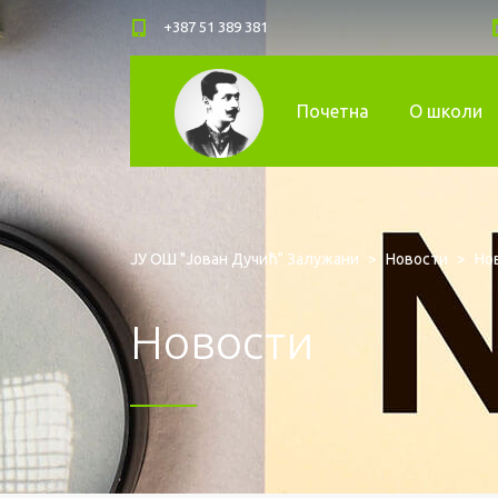
+387 51 389 381
Почетна
О школи
ЈУ ОШ "Јован Дучић" Залужани
>
Новости
>
Но
Новости