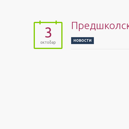
Предшколск
3
НОВОСТИ
октобар