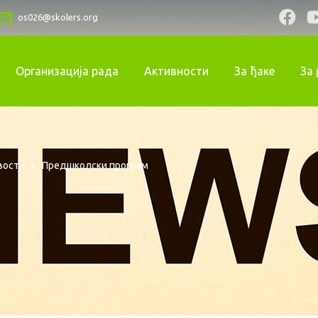
os026@skolers.org
Организација рада
Активности
За ђаке
За
вости
>
Предшколски програм