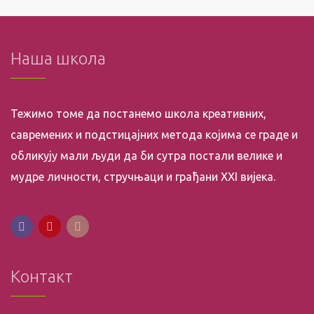
Наша школа
Тежимо томе да постанемо школа креативних,
савремених и подстицајних метода којима се граде и
обликују мали људи да би сутра постали велике и
мудре личности, стручњаци и грађани XXI вијека.
Контакт