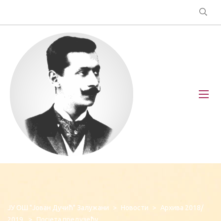
ЈУ ОШ "Јован Дучић" Залужани
>
Новости
>
Архива 2018/
2019.
>
Посјета предузећу