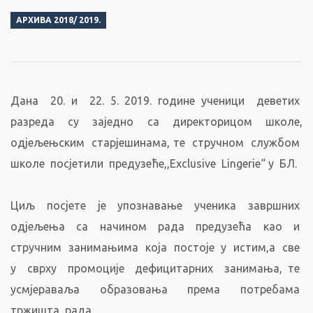
АРХИВА 2018/ 2019.
Дана 20. и 22. 5. 2019. године ученици деветих
разреда су заједно са директорицом школе,
одјељењским старјешинама, те стручном службом
школе посјетили предузеће,,Exclusive Lingerie“ у БЛ.
Циљ посјете је упознавање ученика завршних
одјељења са начином рада предузећа као и
стручним занимањима која постоје у истим,а све
у сврху промоције дефицитарних занимања, те
усмјераваља образовања према потребама
тржишта рада.