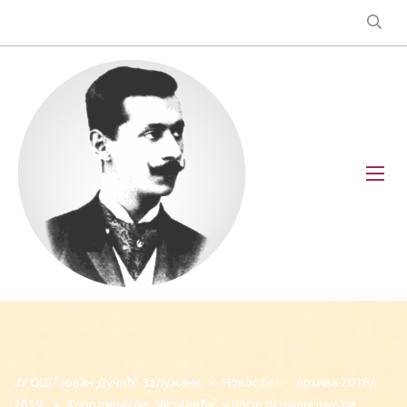
ЈУ ОШ "Јован Дучић" Залужани
>
Новости
>
Архива 2018/
2019.
>
Координатор „Читалића“ у посјети нашој школи