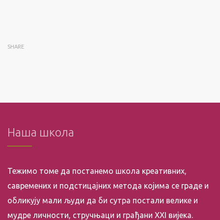
SHARE
Наша школа
Тежимо томе да постанемо школа креативних,
савремених и подстицајних метода којима се граде и
обликују мали људи да би сутра постали велике и
мудре личности, стручњаци и грађани XXI вијека.