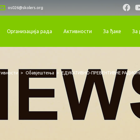
os026@skolers.org
Организација рада
Активности
За ђаке
За
тивности
>
Обавјештења
>
ЕДУКАТИВНО-ПРЕВЕНТИВНЕ РАДИОН