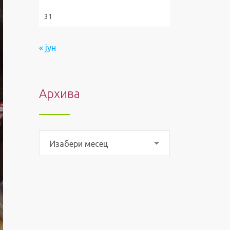
31
« јун
Архива
Архива
Изабери месец