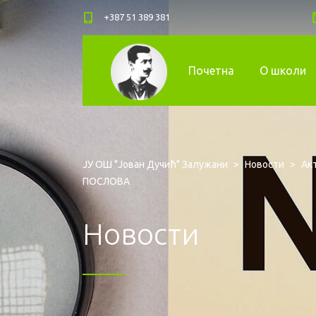
+387 51 389 381
Почетна
О школи
ЈУ ОШ "Јован Дучић" Залужани
>
Новости
>
Ак
ПОСЛОВА
Новости