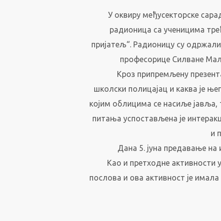
У оквиру међусекторске сарад
радионица са ученицима трећ
пријатељ“. Радионицу су одржал
професорице Силване Мал
Кроз припремљену презента
школски полицајац и каква је ње
којим облицима се насиље јавља, 
питања успостављена је интеракц
и 
Дана 5. јуна предавање на 
Као и претходне активности 
послова и ова активност је имала