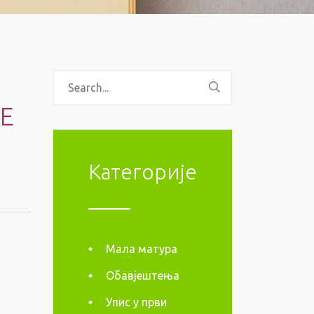
Е
Категорије
Мала матура
Обавјештења
Упис у први