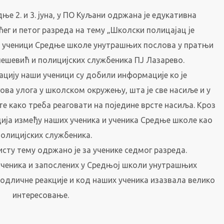
ње 2. и 3. јуна, у ПО Куљани одржана је едукативна
ег и петог разреда на тему „Школски полицајац је
и ученици Средње школе унутрашњих послова у пратњи
ешевић и полицијских службеника ПЈ Лазарево.
цију наши ученици су добили информације ко је
гова улога у школском окружењу, шта је све насиље и у
те како треба реаговати на поједине врсте насиља. Кроз
ија између наших ученика и ученика Средње школе као
полицијских службеника.
исту тему одржано је за ученике седмог разреда.
ученика и запослених у Средњој школи унутрашњих
 одличне реакције и код наших ученика изазвала велико
интересовање.