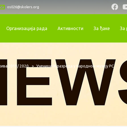
os026@skolers.org
Организација рада
Активности
За ђаке
За
ива 2019/ 2020.
>
Ученици IX разреда у Народном музеју РС