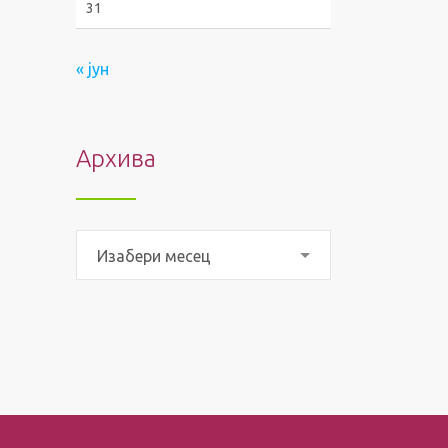
31
« јун
Архива
Архива
Изабери месец