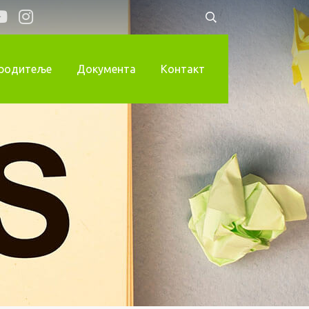
 родитеље
Документа
Контакт