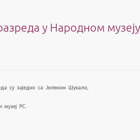
разреда у Народном музеј
зреда су заједно са Јеленом Шукало,
 музеј РС.