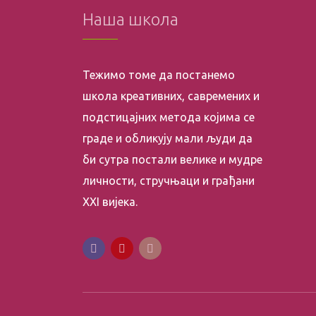
Наша школа
Тежимо томе да постанемо
школа креативних, савремених и
подстицајних метода којима се
граде и обликују мали људи да
би сутра постали велике и мудре
личности, стручњаци и грађани
XXI вијека.