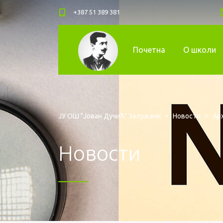
+387 51 389 381
Почетна
О школи
ЈУ ОШ "Јован Дучић" Залужани
>
Новости
>
Арх
Новости