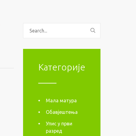
у
Категорије
Мала матура
Обавјештења
Упис у први
разред