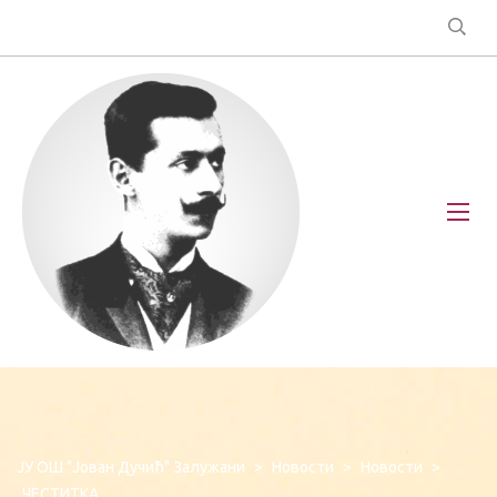
ЈУ ОШ "Јован Дучић" Залужани
>
Новости
>
Новости
>
ЧЕСТИТКА