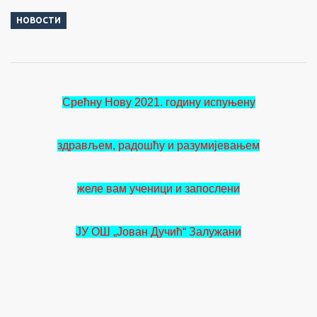
НОВОСТИ
Срећну Нову 2021. годину испуњену
здрављем, радошћу и разумијевањем
желе вам ученици и запослени
ЈУ ОШ „Јован Дучић“ Залужани