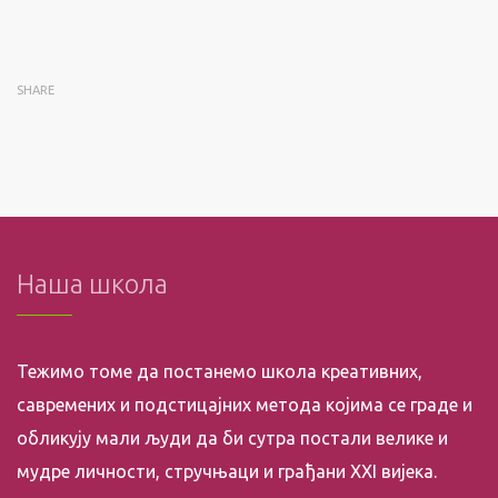
SHARE
Наша школа
Тежимо томе да постанемо школа креативних,
савремених и подстицајних метода којима се граде и
обликују мали људи да би сутра постали велике и
мудре личности, стручњаци и грађани XXI вијека.