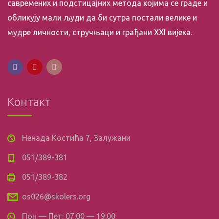
савремених и подстицајних метода којима се граде и
обликују мали људи да би сутра постали велике и
мудре личности, стручњаци и грађани XXI вијека.
Контакт
Ненада Костића 7, Залужани
051/389-381
051/389-382
os026@skolers.org
Пон — Пет: 07:00 — 19:00