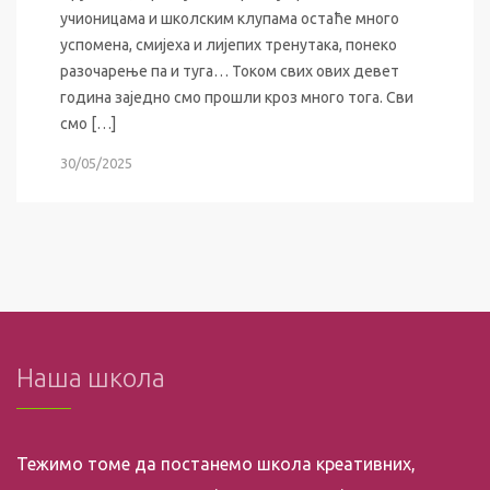
учионицама и школским клупама остаће много
успомена, смијеха и лијепих тренутака, понеко
разочарење па и туга… Током свих ових девет
година заједно смо прошли кроз много тога. Сви
смо […]
30/05/2025
Наша школа
Тежимо томе да постанемо школа креативних,