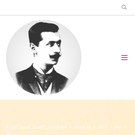
ЈУ ОШ "Јован Дучић" Залужани
>
Новости
>
2025
>
мај
>
30