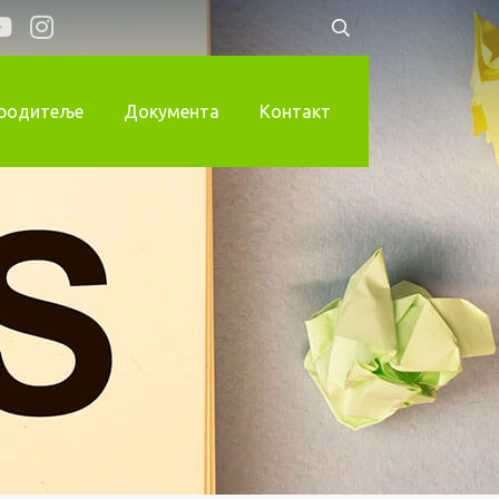
 родитеље
Документа
Контакт