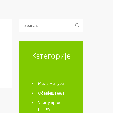
х
Категорије
Мала матура
Обавјештења
Упис у први
разред