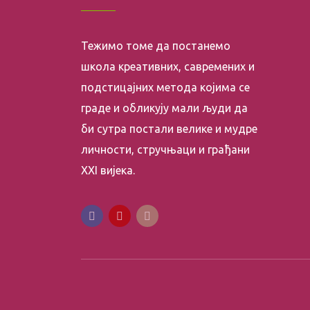
Тежимо томе да постанемо
школа креативних, савремених и
подстицајних метода којима се
граде и обликују мали људи да
би сутра постали велике и мудре
личности, стручњаци и грађани
XXI вијека.