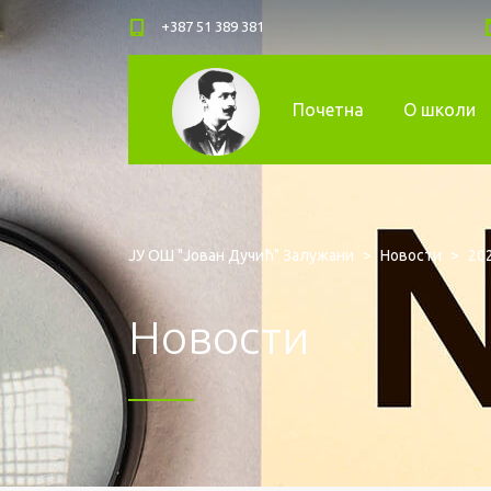
+387 51 389 381
Почетна
О школи
ЈУ ОШ "Јован Дучић" Залужани
>
Новости
>
20
Новости