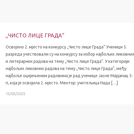
,,ЧИСТО ЛИЦЕ ГРАДА“
Освојено 2. мјесто на конкурсу ,,Чисто лице Града“ Ученици 5.
разреда учествовали су на конкурсу за избор најбољих ликовни
и литерарних радова на тему ,,Чисто лице Града“. У категорији
најбољих ликовних радова на тему ,,Чисто лице Града“, међу
најбоље оцијењеним радовима је рад ученице Јасне Марјанац 5-
п, која је освојила 2. мјесто. Ментор: учитељица Нада […]
15/05/2025