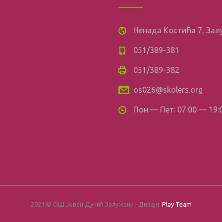
Ненада Костића 7, За
051/389-381
051/389-382
os026@skolers.org
Пон — Пет: 07:00 — 19:
2021 © ОШ Јован Дучић Залужани | Дизајн:
Play Team