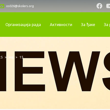
os026@skolers.org
Организација рада
Активности
За ђаке
За
25
>
мај
>
15