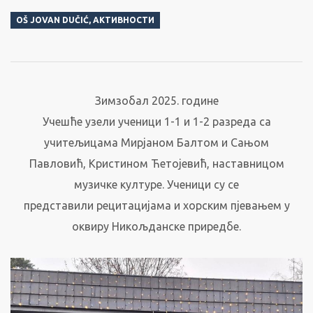
OŠ JOVAN DUČIĆ
,
АКТИВНОСТИ
Зимзобал 2025. године
Учешће узели ученици 1-1 и 1-2 разреда са
учитељицама Мирјаном Балтом и Сањом
Павловић, Кристином Ћетојевић, наставницом
музичке културе. Ученици су се
представили рецитацијама и хорским пјевањем у
оквиру Никољданске приредбе.