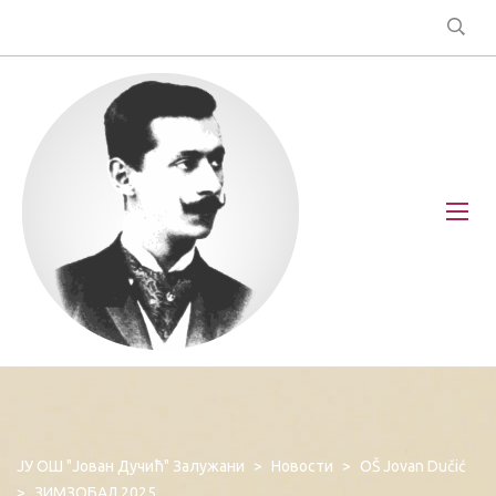
ЈУ ОШ "Јован Дучић" Залужани
>
Новости
>
OŠ Jovan Dučić
>
ЗИМЗОБАЛ 2025