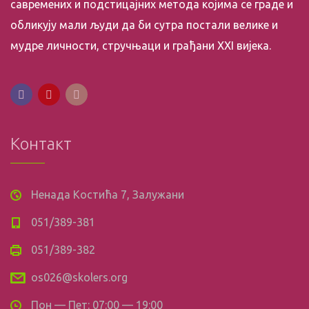
савремених и подстицајних метода којима се граде и
обликују мали људи да би сутра постали велике и
мудре личности, стручњаци и грађани XXI вијека.
Контакт
Ненада Костића 7, Залужани
051/389-381
051/389-382
os026@skolers.org
Пон — Пет: 07:00 — 19:00