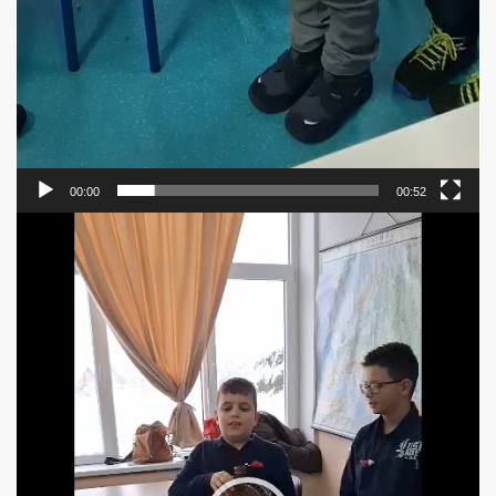
00:00
00:52
Прегледач
видео
записа