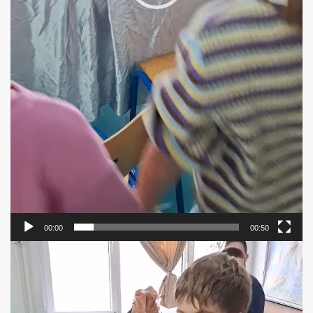
00:00
00:50
Прегледач
видео
записа