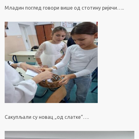
Младин поглед говори више од стотину ријечи…..
Сакупљали су новац „од слатке“….