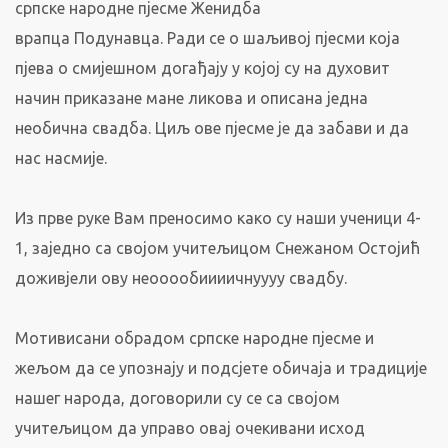
српске народне пјесме Женидба
врапца Подунавца. Ради се о шаљивој пјесми која
пјева о смијешном догађају у којој су на духовит
начин приказане мане ликова и описана једна
необична свадба. Циљ ове пјесме је да забави и да
нас насмије.
Из прве руке Вам преносимо како су наши ученици 4-
1, заједно са својом учитељицом Снежаном Остојић
доживјели ову неооообиииичнуууу свадбу.
Мотивисани обрадом српске народне пјесме и
жељом да се упознају и подсјете обичаја и традиције
нашег народа, договорили су се са својом
учитељицом да управо овај очекивани исход