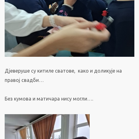
Дјеверуше су китиле сватове, како и доликује на
правој свадби…
Без кумова и матичара нису могли….