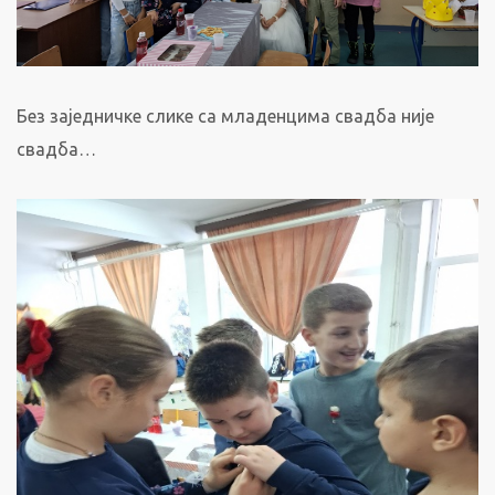
Без заједничке слике са младенцима свадба није
свадба…