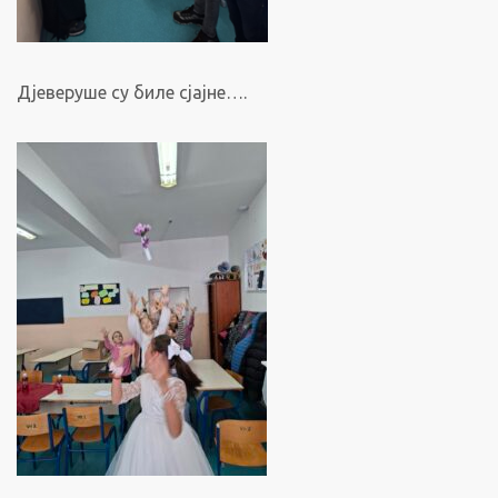
Дјеверуше су биле сјајне….