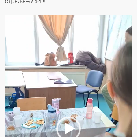
ОДЈЕЉЕЊУ 4-1 !!!
Прегледач
видео
записа