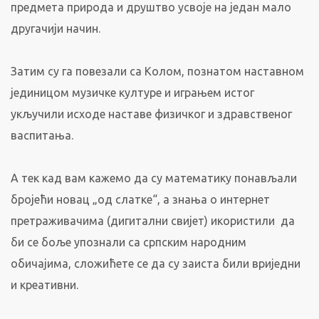
предмета природа и друштво усвоје на један мало
другачији начин.
Затим су га повезали са Колом, познатом наставном
јединицом музичке културе и играњем истог
укључили исходе наставе физичког и здравственог
васпитања.
А тек кад вам кажемо да су математику понављали
бројећи новац „од слатке“, а знања о интернет
претраживачима (дигитални свијет) икористили да
би се боље упознали са српским народним
обичајима, сложићете се да су заиста били вриједни
и креативни.