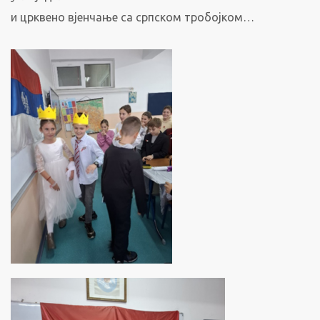
и црквено вјенчање са српском тробојком…