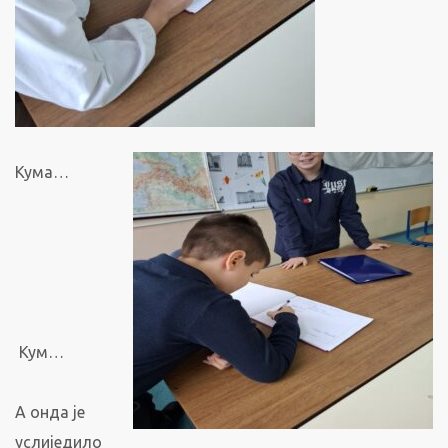
Кума…
Кум…
А онда је
услиједило