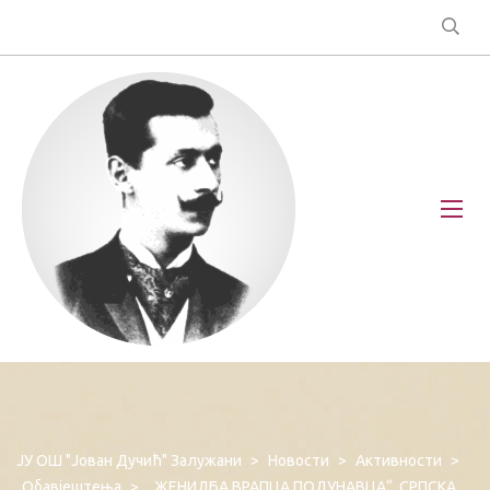
ЈУ ОШ "Јован Дучић" Залужани
>
Новости
>
Активности
>
Обавјештења
>
„ЖЕНИДБА ВРАПЦА ПОДУНАВЦА“ СРПСКА