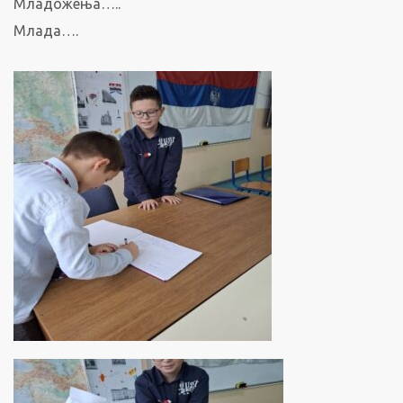
Младожења…..
Млада….