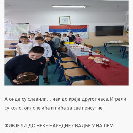
А онда су славили… чак до краја другог часа. Играли
су коло, било је ића и пића за све присутне!
ЖИВЈЕЛИ ДО НЕКЕ НАРЕДНЕ СВАДБЕ У НАШЕМ