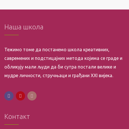
Наша школа
Тежимо томе да постанемо школа креативних,
савремених и подстицајних метода којима се граде и
обликују мали људи да би сутра постали велике и
мудре личности, стручњаци и грађани XXI вијека.
Контакт