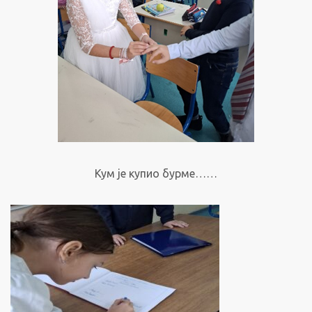
Кум је купио бурме……