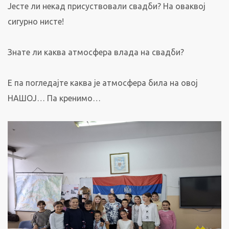
Јесте ли некад присуствовали свадби? На оваквој
сигурно нисте!
Знате ли каква атмосфера влада на свадби?
Е па погледајте каква је атмосфера била на овој
НАШОЈ… Па кренимо…