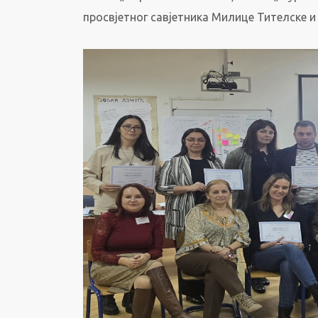
просвјетног савјетника Милице Тителске 