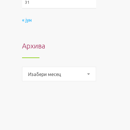
31
« јун
Архива
Архива
Изабери месец