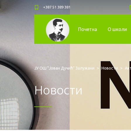
+387 51 389 381
Почетна
О школи
ЈУ ОШ "Јован Дучић" Залужани
>
Новости
>
Ак
Новости