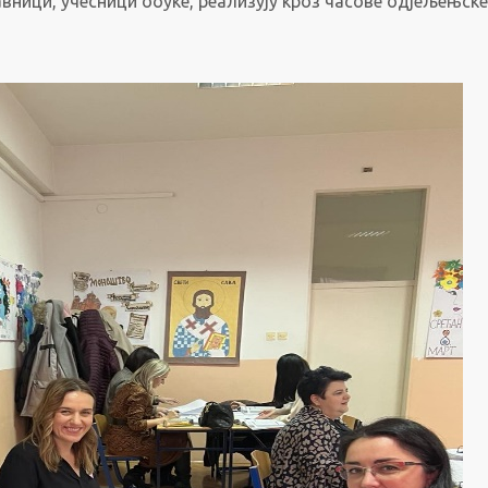
вници, учесници обуке, реализују кроз часове одјељењске