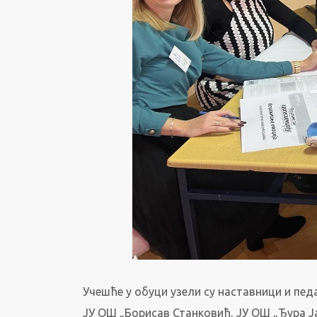
Учешће у обуци узели су наставници и пед
ЈУ ОШ „Борисав Станковић, ЈУ ОШ „Ђура 