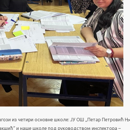
агози из четири основне школе: ЈУ ОШ „Петар Петровић Њ
Јакшић“ и наше школе под руководством инспектора –