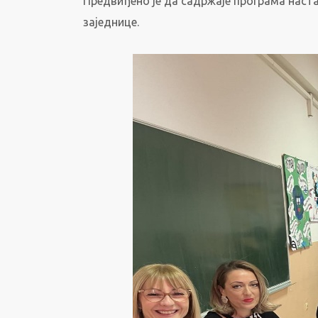
Предвиђено је да садржаје програма наста
заједнице.