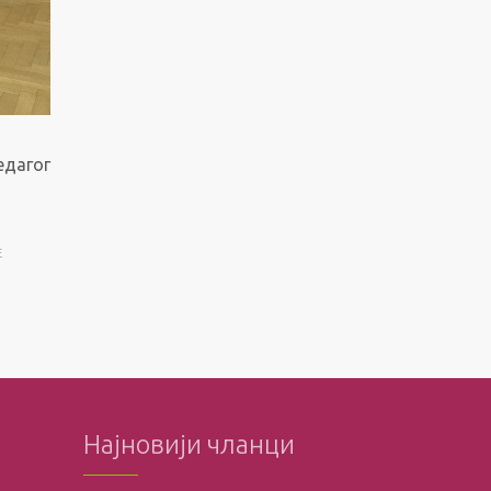
едагог
E
Најновији чланци