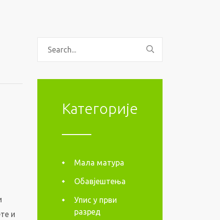
Категорије
Мала матура
Обавјештења
и
Упис у први
разред
те и