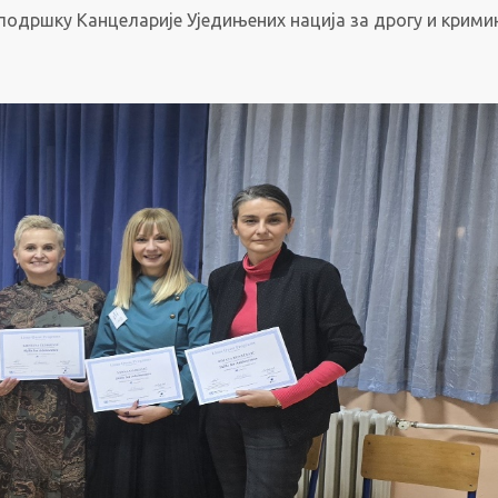
 подршку Канцеларије Уједињених нација за дрогу и крими