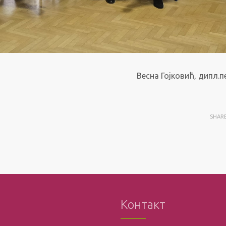
Весна Гојковић, дипл.п
SHAR
Контакт