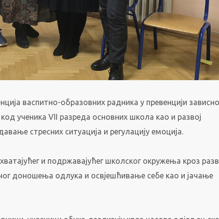
нција васпитно-образовних радника у превенцији зависно
од ученика VII разреда основних школа као и развој
авање стресних ситуација и регулацију емоција.
хватајућег и подржавајућег школског окружења кроз разв
ног доношења одлука и освјешћивање себе као и јачање