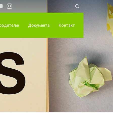
 родитеље
Документа
Контакт