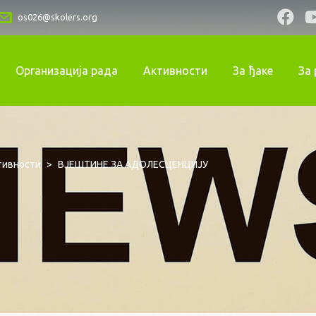
os026@skolers.org
Организација рада
Активности
За ђаке
За
тивности
>
ВЈЕШТИНЕ ЗА АДОЛЕСЦЕНЦИЈУ