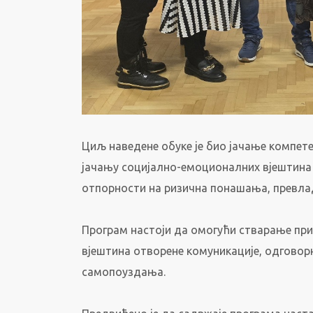
Циљ наведене обуке је био јачање компете
јачању социјално-емоционалних вјештина к
отпорности на ризична понашања, превлад
Програм настоји да омогући стварање при
вјештина отворене комуникације, одговор
самопоуздања.