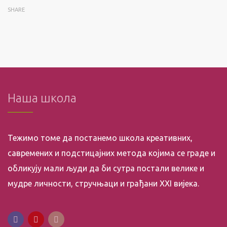
SHARE
Наша школа
Тежимо томе да постанемо школа креативних,
савремених и подстицајних метода којима се граде и
обликују мали људи да би сутра постали велике и
мудре личности, стручњаци и грађани XXI вијека.