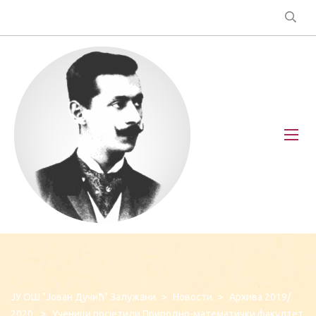
ЈУ ОШ "Јован Дучић" Залужани
>
Новости
>
Архива 2019/
2020.
>
Ученици посјетили Природно-математички факултет