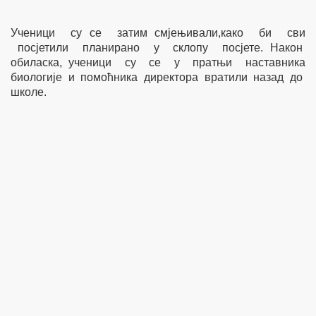
Ученици су се затим смјењивали,како би сви
посјетили планирано у склопу посјете. Након
обиласка, ученици су се у пратњи наставника
биологије и помоћника директора вратили назад до
школе.