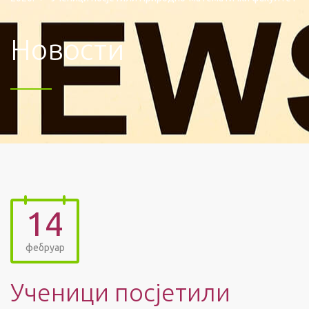
Новости
14
фебруар
Ученици посјетили