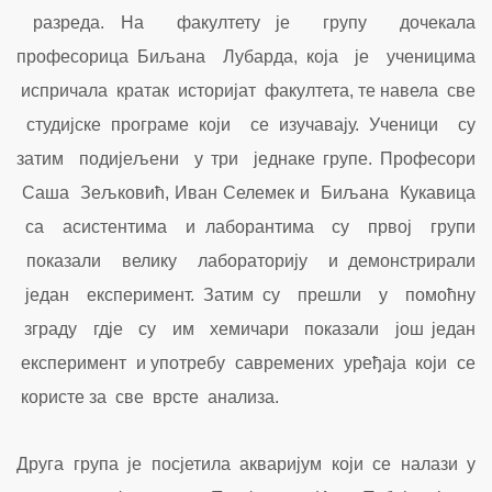
разреда. На факултету је групу дочекала
професорица Биљана Лубарда, која је ученицима
испричала кратак историјат факултета, те навела све
студијске програме који се изучавају. Ученици су
затим подијељени у три једнаке групе. Професори
Саша Зељковић, Иван Селемек и Биљана Кукавица
са асистентима и лаборантима су првој групи
показали велику лабораторију и демонстрирали
један експеримент. Затим су прешли у помоћну
зграду гдје су им хемичари показали још један
експеримент и употребу савремених уређаја који се
користе за све врсте анализа.
Друга група је посјетила акваријум који се налази у