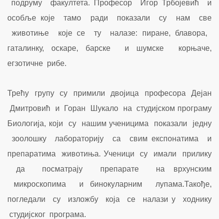
подруму факултета. Професор Игор Трбојевић и
особље које тамо ради показали су нам све
животиње које се ту налазе: пиране, блавора,
гаталинку, оскаре, барске и шумске корњаче,
егзотичне рибе.
Трећу групу су примили двојица професора Дејан
Дмитровић и Горан Шукало на студијском програму
Биологија, који су нашим ученицима показали једну
зоолошку лабораторију са свим експонатима и
препаратима животиња. Ученици су имали прилику
да посматрају препарате на врхунским
микроскопима и бинокуларним лупама.Такође,
погледали су изложбу која се налази у ходнику
студијског програма.