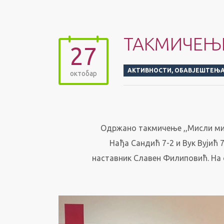
ТАКМИЧЕЊЕ
27
АКТИВНОСТИ
,
ОБАВЈЕШТЕЊ
октобар
Одржано такмичење ,,Мисли мин
Нађа Сандић 7-2 и Вук Вујић 7
наставник Славен Филиповић. На