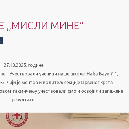
 ,,МИСЛИ МИНЕ“
А
27.10.2025. године
е“. Учествовали ученици наше школе: Нађа Баук 7-1,
-3, чији је ментор и водитељ секције Црвеног крста
 овом такмичењу учествовали смо и освојили запажене
резултате.