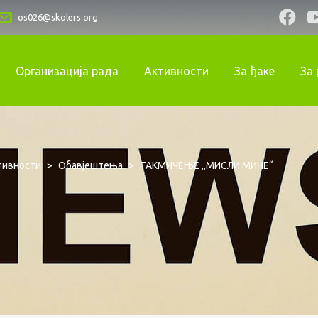
os026@skolers.org
Организација рада
Активности
За ђаке
За
тивности
>
Обавјештења
>
ТАКМИЧЕЊЕ ,,МИСЛИ МИНЕ“