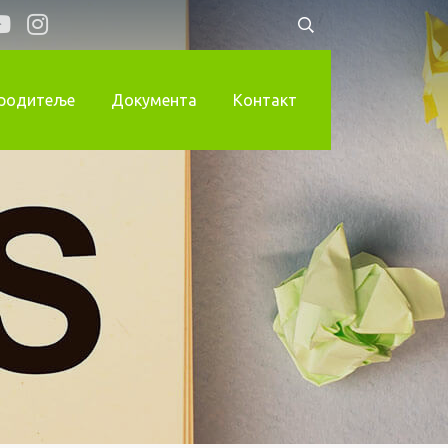
 родитеље
Документа
Контакт