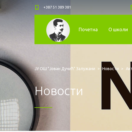
+387 51 389 381
Почетна
О школи
ЈУ ОШ "Јован Дучић" Залужани
>
Новости
>
Ак
Новости