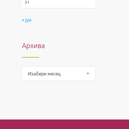
31
« јун
Архива
Архива
Изабери месец