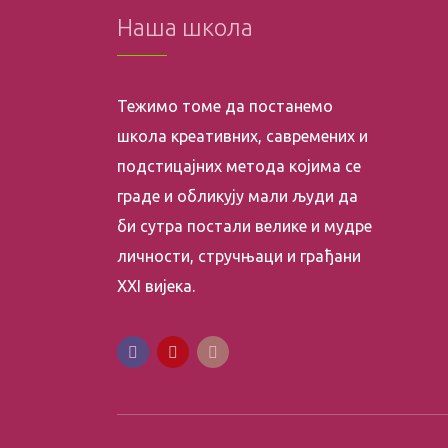
Наша школа
Тежимо томе да постанемо
школа креативних, савремених и
подстицајних метода којима се
граде и обликују мали људи да
би сутра постали велике и мудре
личности, стручњаци и грађани
XXI вијека.