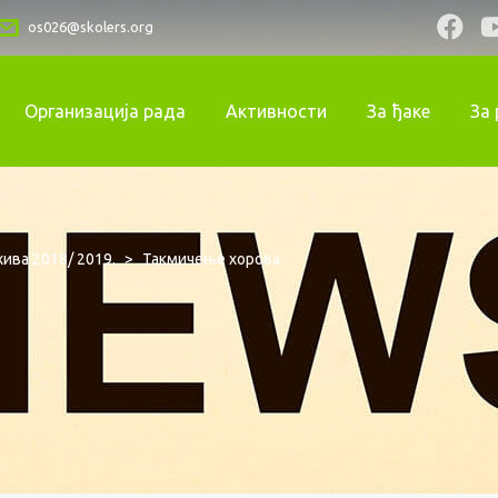
os026@skolers.org
Организација рада
Активности
За ђаке
За
ива 2018/ 2019.
>
Такмичење хорова