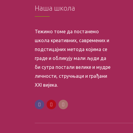
Наша школа
Тежимо томе да постанемо
школа креативних, савремених и
подстицајних метода којима се
граде и обликују мали људи да
би сутра постали велике и мудре
личности, стручњаци и грађани
XXI вијека.