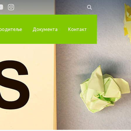
 родитеље
Документа
Контакт