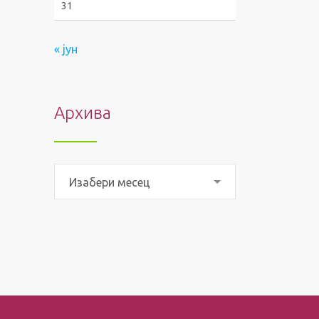
31
« јун
Архива
Архива
Изабери месец