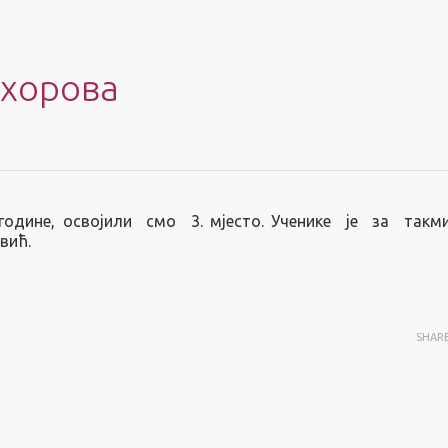
хорова
одине, освојили смо 3. мјесто.
Ученике је за такм
вић.
SHAR