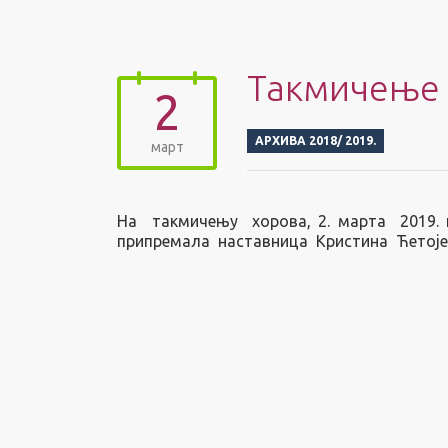
Такмичење 
2
АРХИВА 2018/ 2019.
март
На такмичењу хорова, 2. марта 2019. г
припремала наставница Кристина Ћетоје