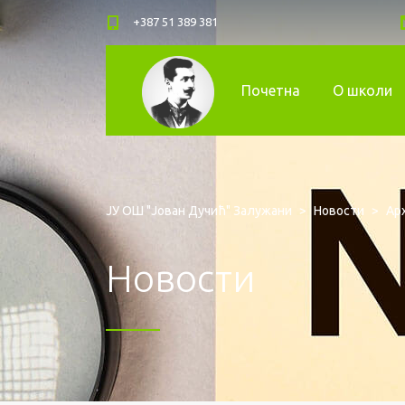
+387 51 389 381
Почетна
О школи
ЈУ ОШ "Јован Дучић" Залужани
>
Новости
>
Арх
Новости