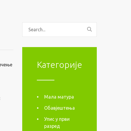
Категорије
ичење
Мала матура
E
Обавјештења
Упис у први
разред