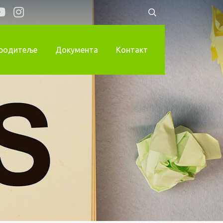
 родитеље
Документа
Контакт