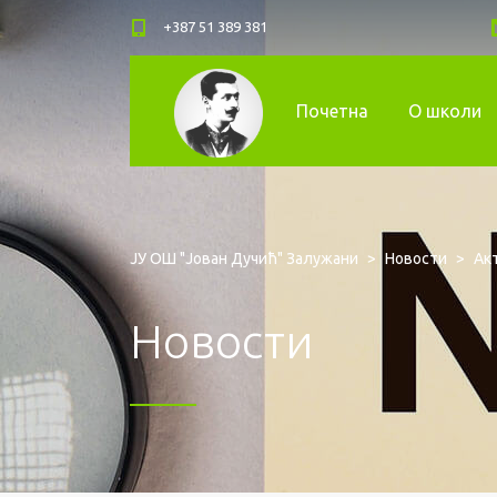
+387 51 389 381
Почетна
О школи
ЈУ ОШ "Јован Дучић" Залужани
>
Новости
>
Ак
Новости