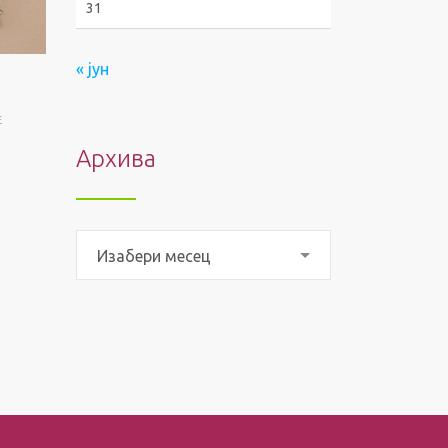
31
« јун
E
Архива
Архива
Изабери месец