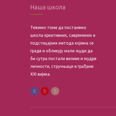
Наша школа
Тежимо томе да постанемо
школа креативних, савремених и
подстицајних метода којима се
граде и обликују мали људи да
би сутра постали велике и мудре
личности, стручњаци и грађани
XXI вијека.