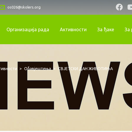
os026@skolers.org
Организација рада
Активности
За ђаке
За
тивности
>
Обавјештења
>
СВЈЕТСКИ ДАН ЖИВОТИЊА