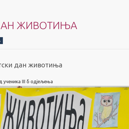
ДАН ЖИВОТИЊА
А
тски дан животиња
д ученика III б одјељења