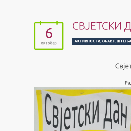
СВЈЕТСКИ 
6
АКТИВНОСТИ
,
ОБАВЈЕШТЕЊ
октобар
Свје
Ра