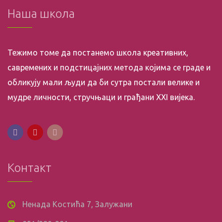
Наша школа
Тежимо томе да постанемо школа креативних,
савремених и подстицајних метода којима се граде и
обликују мали људи да би сутра постали велике и
мудре личности, стручњаци и грађани XXI вијека.
Контакт
Ненада Костића 7, Залужани