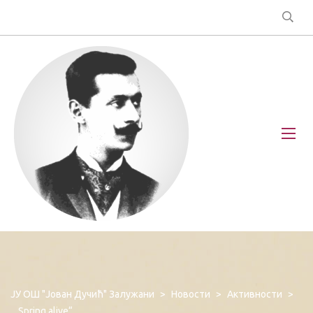
ЈУ ОШ "Јован Дучић" Залужани
>
Новости
>
Активности
>
,,Spring alive“