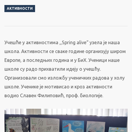
АКТИВНОСТИ
Учешће у активностима ,,Spring alive“ узела је наша
школа. Активности се сваке године организују широм
Европе, а последњих година и у БиХ. Ученици наше
школе су радо прихватили идеју о учешћу.
Организовали смо изложбу ученичких радова у холу
школе. Ученике је мотивисао и кроз активности
водио Славен Филиповић, проф. биологије.