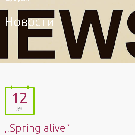
Новости
12
јун
,,Spring alive“