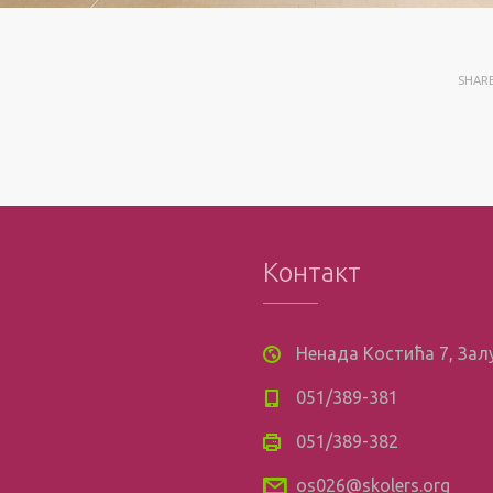
SHAR
Контакт
Ненада Костића 7, За
051/389-381
051/389-382
os026@skolers.org