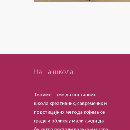
Наша школа
Тежимо томе да постанемо
школа креативних, савремених и
подстицајних метода којима се
граде и обликују мали људи да
би сутра постали велике и мудре