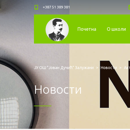
+387 51 389 381
Почетна
О школи
ЈУ ОШ "Јован Дучић" Залужани
>
Новости
>
Ак
Новости