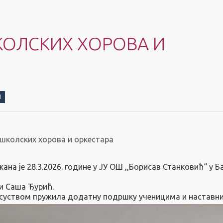
ОЛСКИХ ХОРОВА И
И
школских хорова и оркестара
на је 28.3.2026. године у ЈУ ОШ ,,Борисав Станковић“ у Б
и Саша Ђурић.
исуством пружила додатну подршку ученицима и наставн