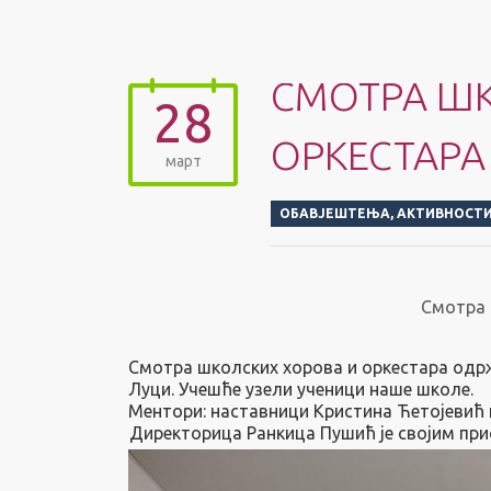
СМОТРА ШК
28
ОРКЕСТАРА
март
ОБАВЈЕШТЕЊА
,
АКТИВНОСТ
Смотра 
Смотра школских хорова и оркестара одржа
Луци. Учешће узели ученици наше школе.
Ментори: наставници Кристина Ћетојевић 
Директорица Ранкица Пушић је својим пр