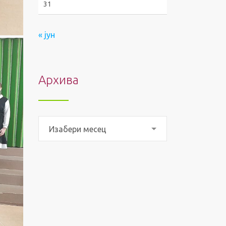
31
« јун
Архива
Архива
Изабери месец