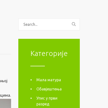
Категорије
Мала матура
ањој
Обавјештења
ицима.
Упис у први
разред