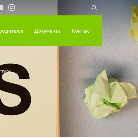
 родитеље
Документа
Контакт
СТАРА