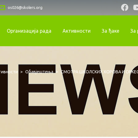
os026@skolers.org
Организација рада
Активности
За ђаке
За
тивности
>
Обавјештења
>
СМОТРА ШКОЛСКИХ ХОРОВА И ОРКЕ