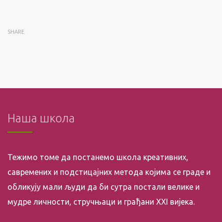
SHARE
Наша школа
Тежимо томе да постанемо школа креативних,
савремених и подстицајних метода којима се граде и
обликују мали људи да би сутра постали велике и
мудре личности, стручњаци и грађани XXI вијека.