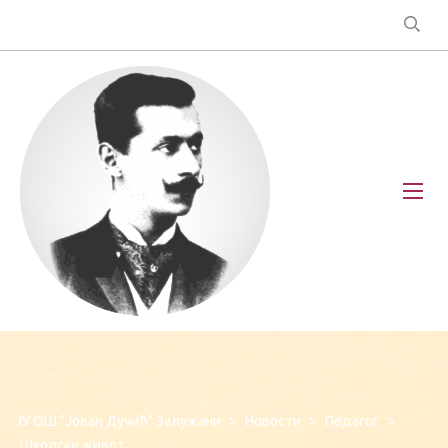
ЈУ ОШ "Јован Дучић" Залужани
>
Новости
>
Педагог
>
Школски живот