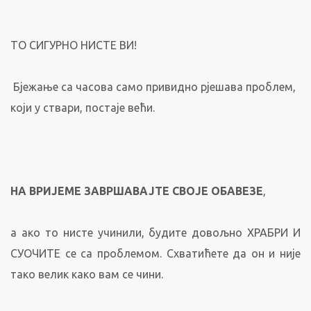
ТО СИГУРНО НИСТЕ ВИ!
Бјежање са часова само привидно рјешава проблем,
који у ствари, постаје већи.
НА ВР
ИЈ
ЕМЕ ЗАВРШАВАЈТЕ СВОЈЕ ОБАВЕЗЕ
,
а ако то нисте учинили, будите довољно ХРАБРИ И
СУОЧИТЕ се са проблемом. Схватићете да он и није
тако велик како вам се чини.