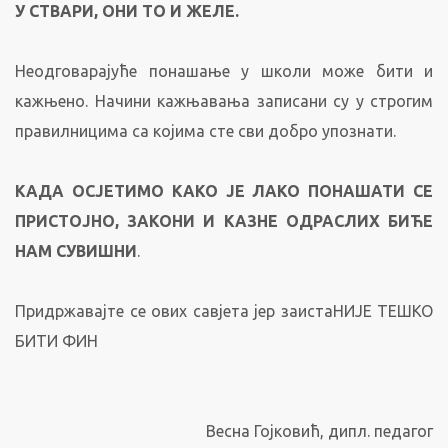
У СТВАРИ, ОНИ ТО И ЖЕЛЕ.
Неодговарајуће понашање у школи може бити и
кажњено. Начини кажњавања записани су у строгим
правилницима са којима сте сви добро упознати.
КАДА ОС
Ј
ЕТИМО КАКО ЈЕ ЛАКО ПОНАШАТИ СЕ
ПРИСТОЈНО, ЗАКОНИ И КАЗНЕ ОДРАСЛИХ БИЋЕ
НАМ СУВИШНИ
.
Придржавајте се ових савјета јер заистаНИЈЕ ТЕШКО
БИТИ ФИН
Весна Гојковић, дипл. педагог