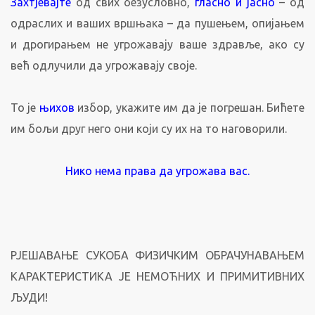
Захтјевајте
од свих безусловно,
гласно и јасно
– од
одраслих и ваших вршњака – да пушењем, опијањем
и дрогирањем не угрожавају ваше здравље, ако су
већ одлучили да угрожавају своје.
То је
њихов
избор, укажите им да је погрешан. Бићете
им бољи друг него они који су их на то наговорили.
Нико нема права да угрожава вас.
РЈЕШАВАЊЕ СУКОБА ФИЗИЧКИМ ОБРАЧУНАВАЊЕМ
КАРАКТЕРИСТИКА ЈЕ НЕМОЋНИХ И ПРИМИТИВНИХ
ЉУДИ!