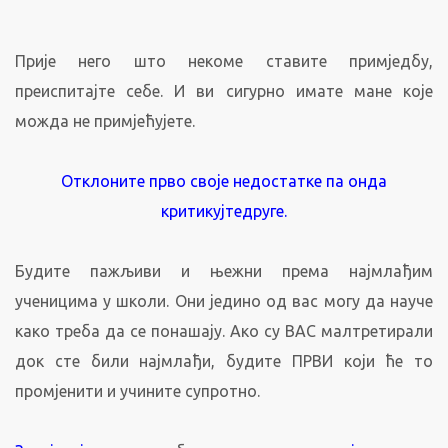
Прије него што некоме ставите примједбу,
преиспитајте себе. И ви сигурно имате мане које
можда не примјећујете.
Отклоните прво своје недостатке па онда
критикујтедруге.
Будите пажљиви и њежни према најмлађим
ученицима у школи. Они једино од вас могу да науче
како треба да се понашају. Ако су ВАС малтретирали
док сте били најмлађи, будите ПРВИ који ће то
промјенити и учините супротно.