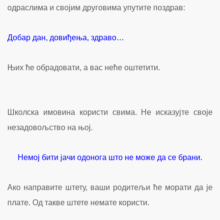
одраслима и својим друговима упутите поздрав:
Добар дан, довиђења, здраво…
Њих ће обрадовати, а вас неће оштетити.
Школска имовина користи свима. Не исказујте своје
незадовољство на њој.
Немој бити јачи одонога што не може да се брани.
Ако направите штету, ваши родитељи ће морати да је
плате. Од такве штете немате користи.