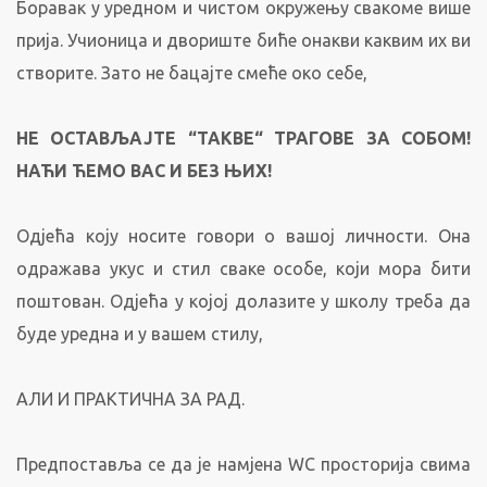
Боравак у уредном и чистом окружењу свакоме више
прија. Учионица и двориште биће онакви каквим их ви
створите. Зато не бацајте смеће око себе,
НЕ ОСТАВЉАЈТЕ “ТАКВЕ“ ТРАГОВЕ ЗА СОБОМ!
НАЋИ ЋЕМО ВАС И БЕЗ ЊИХ!
Одјећа коју носите говори о вашој личности. Она
одражава укус и стил сваке особе, који мора бити
поштован. Одјећа у којој долазите у школу треба да
буде уредна и у вашем стилу,
АЛИ И ПРАКТИЧНА ЗА РАД.
Предпоставља се да је намјена WC просторија свима