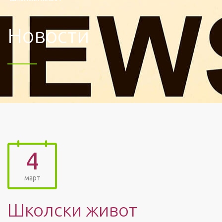
Новости
4
март
Школски живот