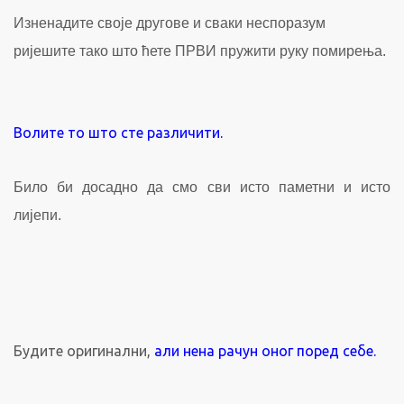
Изненадите своје другове и сваки неспоразум
ријешите тако што ћете ПРВИ пружити руку помирења.
Волите то што сте различити.
Било би досадно да смо сви исто паметни и исто
лијепи.
Будите оригинални,
али нена рачун оног поред себе.