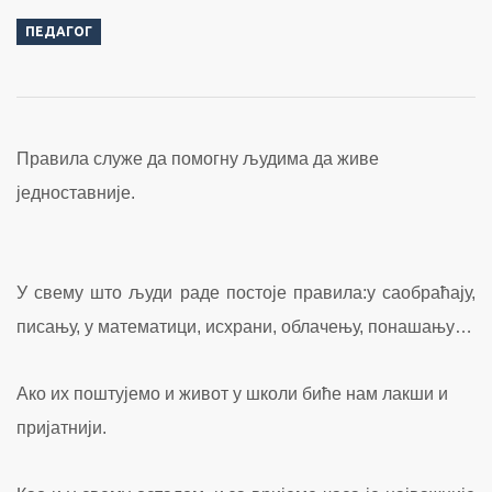
ПЕДАГОГ
Правила служе да помогну људима да живе
једноставније.
У свему што људи раде постоје правила:у саобраћају,
писању, у математици, исхрани, облачењу, понашању…
Ако их поштујемо и живот у школи биће нам лакши и
пријатнији.