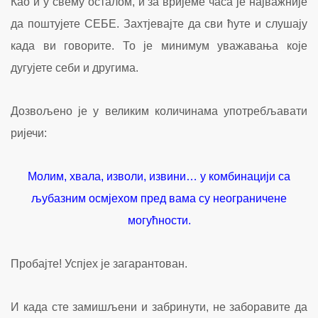
Као и у свему осталом, и за вријеме часа је најважније
да поштујете СЕБЕ. Захтјевајте да сви ћуте и слушају
када ви говорите. То је минимум уважавања које
дугујете себи и другима.
Дозвољено је у великим количинама употребљавати
ријечи:
Молим, хвала, изволи, извини… у комбинацији са
љубазним осмјехом пред вама су неограничене
могућности.
Пробајте! Успјех је загарантован.
И када сте замишљени и забринути, не заборавите да