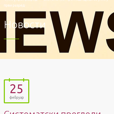
први разред
Новости
25
фебруар
Систематски прегледи