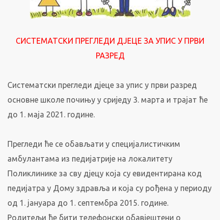
СИСТЕМАТСКИ ПРЕГЛЕДИ ДЈЕЦЕ ЗА УПИС У ПРВИ
РАЗРЕД
Систематски прегледи дјеце за упис у први разред
основне школе почињу у сриједу 3. марта и трајат ће
до 1. маја 2021. године.
Прегледи ће се обављати у специјалистичким
амбулантама из педијатрије на локалитету
Поликлинике за сву дјецу која су евидентирана код
педијатра у Дому здравља и која су рођена у периоду
од 1. јануара до 1. септембра 2015. године.
Родитељи ће бити телефонски обавјештени о