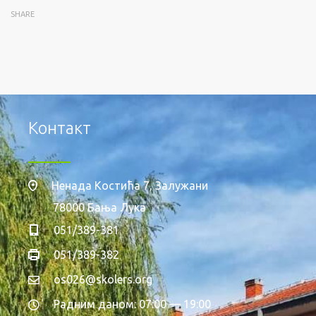
SHARE
Контакт
Ненада Костића 7, Залужани
78000 Бања Лука
051/389-381
051/389-382
os026@skolers.org
Радним даном: 07:00 — 19:00