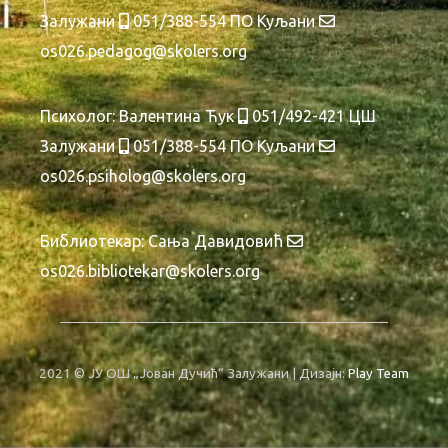
Залужани
051/388-554 ПО Куљани
os026.pedagog@skolers.org
Психолог: Валентина Ћук
051/492-421 ЦШ
Залужани
051/388-554 ПО Куљани
os026.psiholog@skolers.org
Библиотекар: Сања Давидовић
os026.bibliotekar@skolers.org
2021 © ЈУ ОШ „Јован Дучић“ Залужани | Дизајн:
Play Team