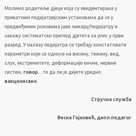
Молимо родитеље дјеце која су евидентирана у
приватним педијатријским установама да се у
предвиђеним роковима јаве љекару/педијатру и
закажу систематски преглед дјетета за упис у први
разред. У налазу педијатра се требају констатовати
параметри који се односе на висину, тежину, вид,
слух, екстремитете, деформације кичме, нервни
систем,
говор
…те да ли је дијете уредно
вакцинисано
.
Стручна служба
Весна Гојковић, дипл.педагог