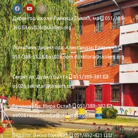
Директор школе:
Ранкица Пушић, мр
051/389-
380
os026@skolers.org
Помоћник директора:
Александар Елезовић
051/388-553
os026.pom.direktora@skolers.org
Секретар:
Душко Балта
051/389-381
os026.sekretar@skolers.org
Рачуновођа:
Мира Остић
051/389-382
os026.racunovodja@skolers.org
Педагог: Весна Гојковић
051/492-421 ЦШ