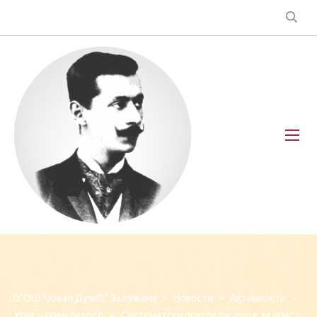
ЈУ ОШ "Јован Дучић" Залужани
>
Новости
>
Активности
>
Упис у први разред
>
Систематски прегледи дјеце за упис у