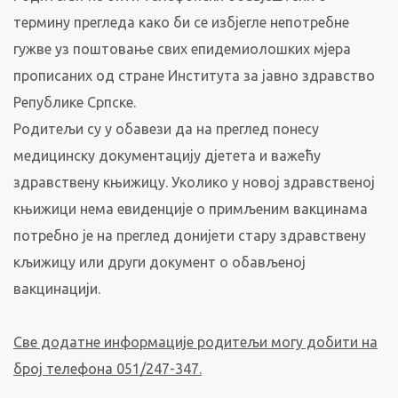
термину прегледа како би се избјегле непотребне
гужве уз поштовање свих епидемиолошких мјера
прописаних од стране Института за јавно здравство
Републике Српске.
Родитељи су у обавези да на преглед понесу
медицинску документацију дјетета и важећу
здравствену књижицу. Уколико у новој здравственој
књижици нема евиденције о примљеним вакцинама
потребно је на преглед донијети стару здравствену
кљижицу или други документ о обављеној
вакцинацији.
Све додатне информације родитељи могу добити на
број телефона 051/247-347.