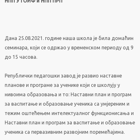
НПП УТОИФ и НПП ПРП
Дана 25.08.2021. године наша школа је била домаћин
семинара, који се одржао у временском периоду од 9
до 15 часова.
Републички педагошки завод је развио наставне
планове и програме за ученике који се школују у
нивоима образовања и то: Наставни план и програм
за васпитање и образовање ученика са умјереним и
тежим оштећењем интелектуалног функционисања и
Наставни план и програм за васпитање и образовање
ученика са первазивним развојним поремећајима.