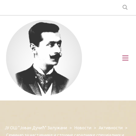
ЈУ ОШ "Јован Дучић" Залужани
>
Новости
>
Активности
>
Семинар за наставнике и стручне сараднике специјалних и