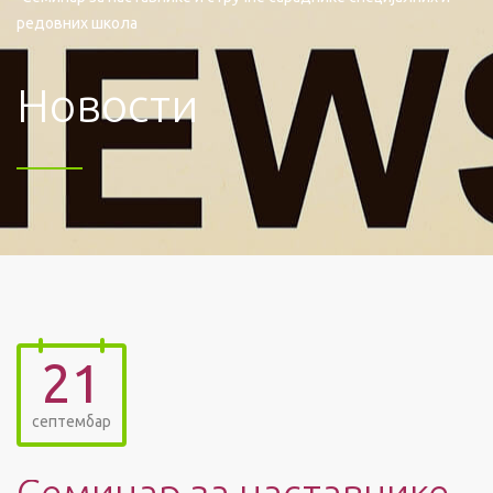
редовних школа
Новости
21
септембар
Семинар за наставнике