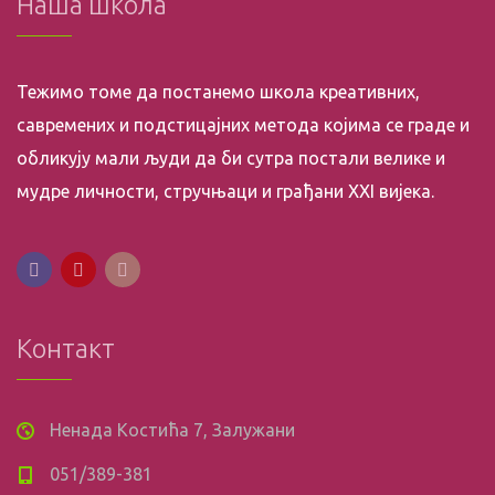
Наша школа
Тежимо томе да постанемо школа креативних,
савремених и подстицајних метода којима се граде и
обликују мали људи да би сутра постали велике и
мудре личности, стручњаци и грађани XXI вијека.
Контакт
Ненада Костића 7, Залужани
051/389-381