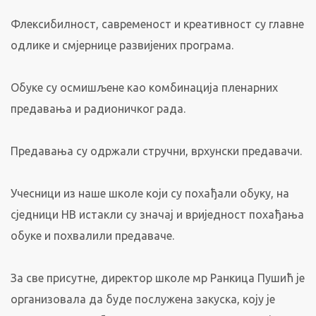
Флексибилност, савременост и креативност су главне
одлике и смјернице развијених програма.
Обуке су осмишљене као комбинација пленарних
предавања и радионичког рада.
Предавања су одржали стручни, врхунски предавачи.
Учесници из наше школе који су похађали обуку, на
сједници НВ истакли су значај и вриједност похађања
обуке и похвалили предаваче.
За све присутне, директор школе мр Ранкица Пушић је
организовала да буде послужена закуска, коју је