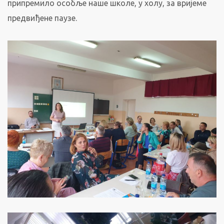
припремило особље наше школе, у холу, за вријеме
предвиђене паузе.