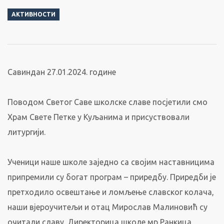
АКТИВНОСТИ
Савиндан 27.01.2024. године
Поводом Светог Саве школске славе посјетили смо
Храм Свете Петке у Куљанима и присуствовали
литургији.
Ученици наше школе заједно са својим наставницима
припремили су богат програм – приредбу. Приредби је
претходило освештање и ломљење славског колача,
наши вјероучитељи и отац Мирослав Малиновић су
очитали славу. Директорица школе мр Ранкица