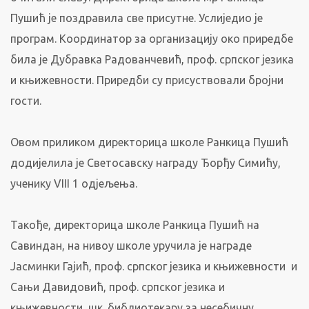
Пушић је поздравила све присутне. Услиједио је
програм. Координатор за организацију око приредбе
била је Дубравка Радованчевић, проф. српског језика
и књижевности. Приредби су присуствовали бројни
гости.
Овом приликом директорица школе Ранкица Пушић
додијелила је Светосавску награду Ђорђу Симићу,
ученику VIII 1 одјељења.
Такође, директорица школе Ранкица Пушић на
Савиндан, на нивоу школе уручила је награде
Јасминки Гајић, проф. српског језика и књижевности и
Сањи Давидовић, проф. српског језика и
књижевности, шк. библиотекару за несебичну