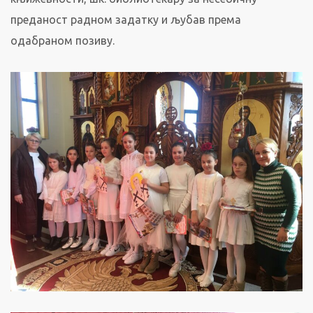
преданост радном задатку и љубав према
одабраном позиву.