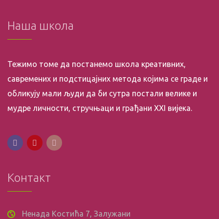
Наша школа
Тежимо томе да постанемо школа креативних,
савремених и подстицајних метода којима се граде и
обликују мали људи да би сутра постали велике и
мудре личности, стручњаци и грађани XXI вијека.
Контакт
Ненада Костића 7, Залужани