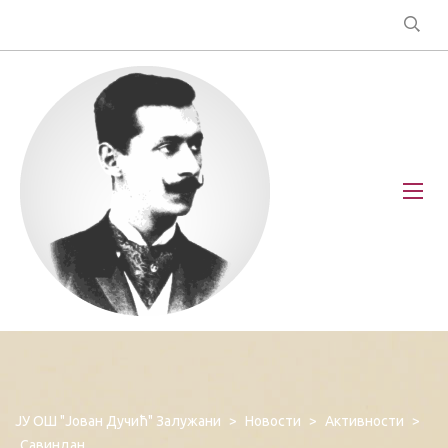
ЈУ ОШ "Јован Дучић" Залужани
>
Новости
>
Активности
>
Савиндан