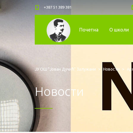
+387 51 389 381
Почетна
О школи
ЈУ ОШ "Јован Дучић" Залужани
>
Новости
>
Арх
Новости