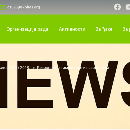
os026@skolers.org
Организација рада
Активности
За ђаке
За
ива 2018/ 2019.
>
Регионално такмичење из саобраћаја