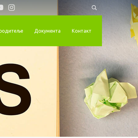
 родитеље
Документа
Контакт