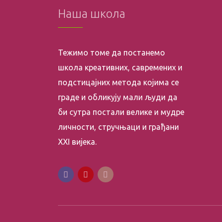
Наша школа
Тежимо томе да постанемо
школа креативних, савремених и
подстицајних метода којима се
граде и обликују мали људи да
би сутра постали велике и мудре
личности, стручњаци и грађани
XXI вијека.