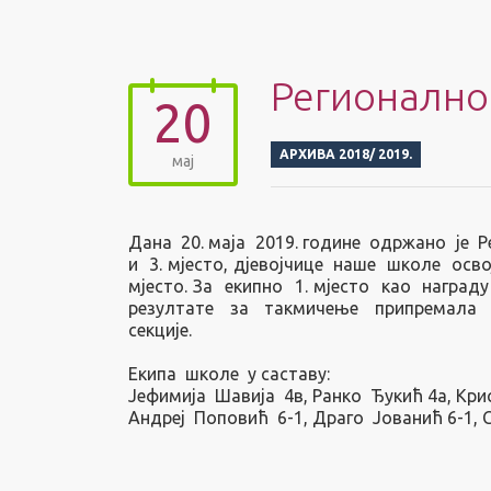
Регионално
20
АРХИВА 2018/ 2019.
мај
Дана 20. маја 2019. године одржано је 
и 3. мјесто,
дјевојчице наше школе освоји
мјесто. За екипно 1. мјесто као наград
резултате за такмичење припремала 
секције.
Екипа школе у саставу:
Јефимија Шавија 4в, Ранко Ђукић 4а, Кри
Андреј Поповић 6-1, Драго Јованић 6-1, 