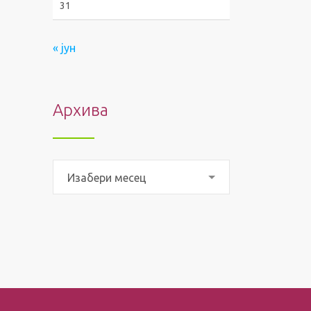
31
« јун
Архива
Архива
Изабери месец