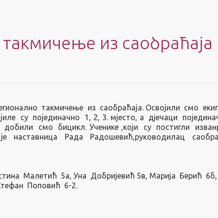
 такмичење из саобраћаја
Регионално такмичење из саобраћаја. Oсвојили смо еки
ле су појединачно 1, 2, 3. мјесто, а дјечаци поједина
у добили смо бицикл. Ученике ,који су постигли изва
је наставница Рада Радошевић,руководилац саобра
стина Малетић 5а, Уна Добријевић 5в, Марија Берић 6б,
Стефан Поповић 6-2.