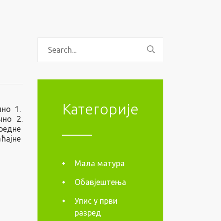
Категорије
пно 1.
чно 2.
нредне
ћајне
Мала матура
Обавјештења
Упис у први
разред