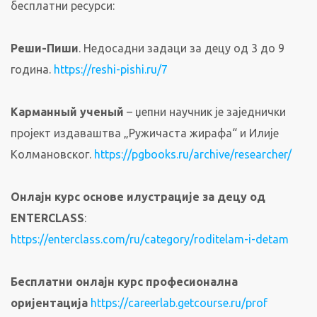
бесплатни ресурси:
Реши-Пиши
. Недосадни задаци за децу од 3 до 9
година.
https://reshi-pishi.ru/7
Карманный ученый
– џепни научник је заједнички
пројект издаваштва „Ружичаста жирафа“ и Илије
Колмановског.
https://pgbooks.ru/archive/researcher/
Онлајн курс основе илустрације за децу од
ENTERCLASS
:
https://enterclass.com/ru/category/roditelam-i-detam
Бесплатни онлајн курс професионална
оријентација
https://careerlab.getcourse.ru/prof