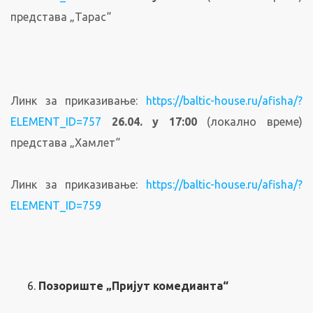
представа „Тарас“
Линк за приказивање:
https://baltic-house.ru/afisha/?
ELEMENT_ID=757
26.04. у 17:00
(локално време)
представа „Хамлет“
Линк за приказивање:
https://baltic-house.ru/afisha/?
ELEMENT_ID=759
Позориште „Пријут комедианта“