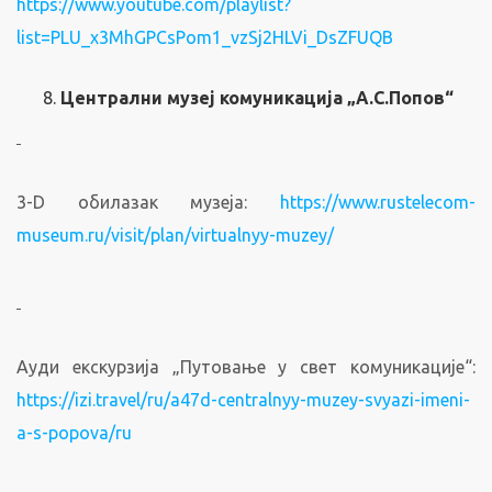
https://www.youtube.com/playlist?
list=PLU_x3MhGPCsPom1_vzSj2HLVi_DsZFUQB
Централни музеј комуникација „А.С.Попов“
3-D обилазак музеја:
https://www.rustelecom-
museum.ru/visit/plan/virtualnyy-muzey/
Ауди екскурзија „Путовање у свет комуникације“:
https://izi.travel/ru/a47d-centralnyy-
muzey-svyazi-imeni-
a-s-popova/ru