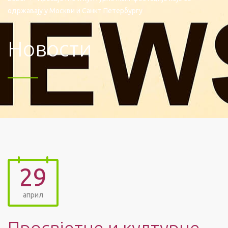
одржавају у Москви и Санкт Петербургу
Новости
29
април
Просвјетне и културне