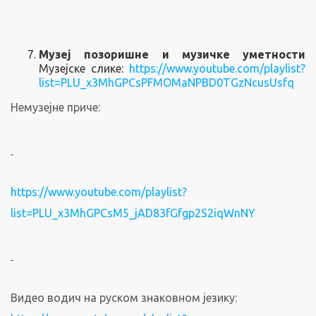
Музеј позоришне и музичке уметности
Музејске слике:
https://www.youtube.com/playlist?
list=PLU_x3MhGPCsPFMOMaNPBD0TGzNcusUsfq
Немузејне приче:
https://www.youtube.com/playlist?
list=PLU_x3MhGPCsM5_jAD83fGfgp2S2iqWnNY
Видео водич на руском знаковном језику: