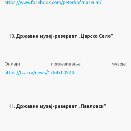
https://www.facebook.com/peterhof.museum/
Државни музеј-резерват „Царско Село“
Онлајн приказивања музеја:
https://tzar.ru/news/1584700924
Државни музеј-резерват „Павловск“