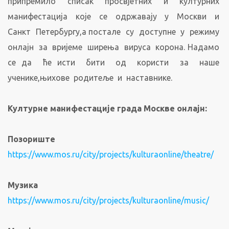
припремило списак просвјетних и културних
манифестација које се одржавају у Москви и
Санкт Петербургу,а постале су доступне у режиму
онлајн за вријеме ширења вируса корона. Надамо
се да ће исти бити од користи за наше
ученике,њихове родитеље и наставнике.
Културне манифестације града Москве онлајн:
Позориште
https://www.mos.ru/city/projects/kulturaonline/theatre/
Музика
https://www.mos.ru/city/projects/kulturaonline/music/