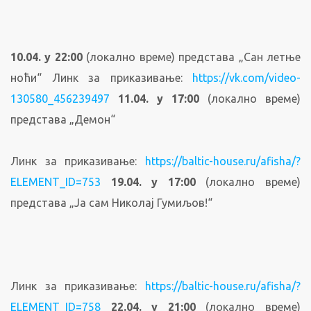
10.04. у 22:00
(локално време) представа „Сан летње
ноћи“ Линк за приказивање:
https://vk.com/video-
130580_456239497
11.04. у 17:00
(локално време)
представа „Демон“
Линк за приказивање:
https://baltic-house.ru/afisha/?
ELEMENT_ID=753
19.04. у 17:00
(локално време)
представа „Ја сам Николај Гумиљов!“
Линк за приказивање:
https://baltic-house.ru/afisha/?
ELEMENT_ID=758
22.04. у 21:00
(локално време)