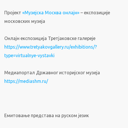
Пројект
«Музејска Москва онлајн»
– експозиције
московских музеја
Онлајн експозиција Третјаковске галереје
https://www.tretyakovgallery.ru/exhibitions/?
type=virtualnye-vystavki
Медиапортал Државног историјског музеја
https://mediashm.ru/
Емитовање представа на руском језик