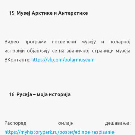
Музеј Арктике и Антарктике
Видео програми посвећени музеју и поларној
историји објављују се на званичној страници музеја
ВКонтакте:
https://vk.com/polarmuseum
Русија – моја историја
Распоред онлајн дешавања:
https://myhistorypark.ru/poster/edinoe-raspisanie-