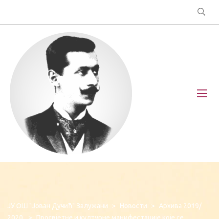
ЈУ ОШ "Јован Дучић" Залужани
>
Новости
>
Архива 2019/
2020.
>
Просвјетне и културне манифестације које се