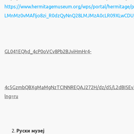
https://www.hermitagemuseum.org/wps/portal/hermitage/
LMnMz0vMAfIjo8zi_R0dzQyNnQ28LMJMzA0cLR09XLwCD
GL041EQhd_4cP0oVCv8Pb2BJviHmHr4-
4c5GzmbQBXgMaMgNzTCINNREQAJ272H/dz/d5/L2dBISEvZ
lng=ru
Руски музеј