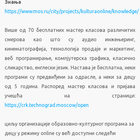
Знања
https://www.mos.ru/city/projects/kulturaonline/knowledge/
Више од 70 бесплатних мастер класова различитих
смерова као што су аудио инжењеринг,
кинематографија, технологија продаје и маркетинг,
веб програмирање, компјутерска графика, класично
сликарство, енглески језик. Настава је бесплатна, неки
програми су предвиђени за одрасле, а неки за децу
од 5 година. Распоред мастер класова и пријава
учешћа на страници:
https://crk.technograd.moscow/open
циљу организације образовно-културног програма за
децу у режиму online су већ доступни следећи