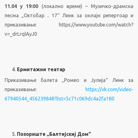
11.04 у 19:00
(локално време) – Музичко-драмска
песма „Октобар .. 17“ Линк за онлајн репертоар и
приказивање: https://www.youtube.com/watch?
v=_drLrqlAyJ0
Ермитажни театар
Приказивање балета „Ромео и Јулија“ Линк за
приказивање:
https://vk.com/video-
67940544_456239848?list=5c71c069dc4a2fa180
Позориште „Балтијскиј Дом“