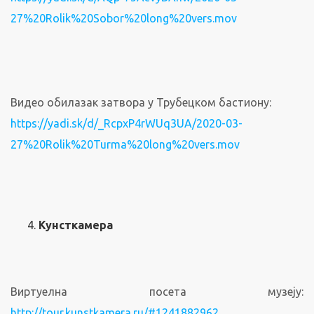
27%20Rolik%20Sobor%20long%20vers.mov
Видео обилазак затвора у Трубецком бастиону:
https://yadi.sk/d/_RcpxP4rWUq3UA/2020-
03-
27%20Rolik%20Turma%20long%20vers.mov
Кунсткамера
Виртуелна посета музеју:
http://tour.kunstkamera.ru/#1241882962