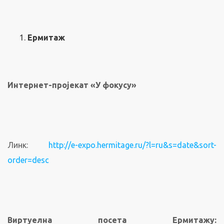
Ермитаж
Интернет-пројекат «У фокусу»
Линк:
http://e-expo.hermitage.ru/?l=ru&s=date&sort-
order=desc
Виртуелна посета Ермитажу: