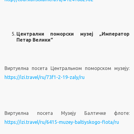
Централни поморски музеј „Император
Петар Велики“
Виртуелна посета Центральном поморском музеју:
https://izi.travel/ru/73f1-2-19-zaly/ru
Виртуелна посета Музеју Балтичке флоте:
https://izi.travel/ru/6415-muzey-baltiyskogo-
flota/ru