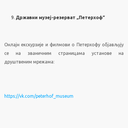
Државни музеј-резерват „Петерхоф“
Онлајн екскурзије и филмови о Петерхофу објављују
се на званичним страницама установе на
друштвеним мрежама:
https://vk.com/peterhof_museum