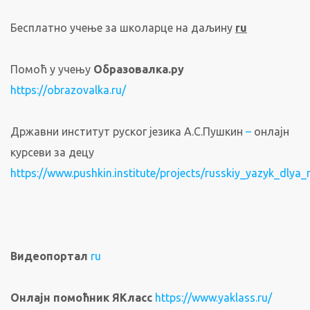
Бесплатно учење за школарце на даљину
ru
Помоћ у учењу
Образовалка.ру
https://obrazovalka.ru/
Државни институт руског језика А.С.Пушкин
–
онлајн
курсеви за децу
https://www.pushkin.institute/projects/russkiy_yazyk_dlya
Видеопортал
ru
Онлајн помоћник ЯКласс
https://www.yaklass.ru/