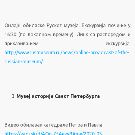
Онлајн обиласке Руског музеја. Екскурзија почиње у
16:30 (по локалном времену). Линк са распоредом и
приказивањем екскурзија:
http://www.rusmuseum.ru/news/online-broadcast-
of-the-
russian-museum/
Музеј историје Санкт Петербурга
Видео обилазак катедрале Петра и Павла:
https://yadi.sk/d/AQp-75AevyBAnw/2020-03-