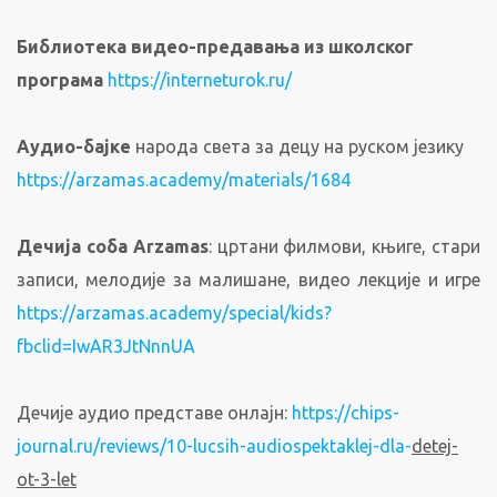
Библиотека видео-предавања из школског
програма
https://interneturok.ru/
Аудио-бајке
народа света за децу на руском језику
https://arzamas.academy/materials/1684
Дечија соба Arzamas
: цртани филмови, књиге, стари
записи, мелодије за малишане, видео лекције и игре
https://arzamas.academy/special/kids?
fbclid=IwAR3JtNnnUA
Дечије аудио представе онлајн:
https://chips-
journal.ru/reviews/10-lucsih-audiospektaklej-dla-
detej-
ot-3-let