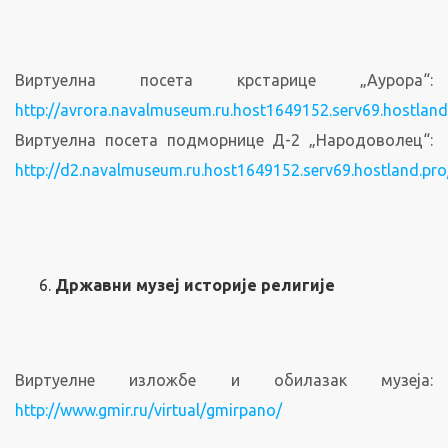
Виртуелна посета крстарице „Аурора“:
http://avrora.navalmuseum.ru.host1649152.serv69.hostland
Виртуелна посета подморнице Д-2 „Народоволец“:
http://d2.navalmuseum.ru.host1649152.serv69.hostland.pro
Државни музеј историје религије
Виртуелне изложбе и обилазак музеја:
http://www.gmir.ru/virtual/gmirpano/