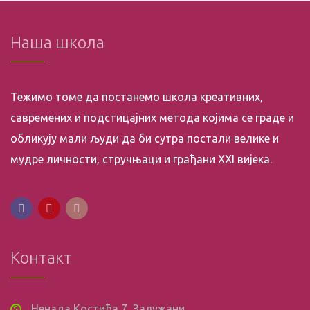
Наша школа
Тежимо томе да постанемо школа креативних,
савремених и подстицајних метода којима се граде и
обликују мали људи да би сутра постали велике и
мудре личности, стручњаци и грађани XXI вијека.
Контакт
Ненада Костића 7, Залужани