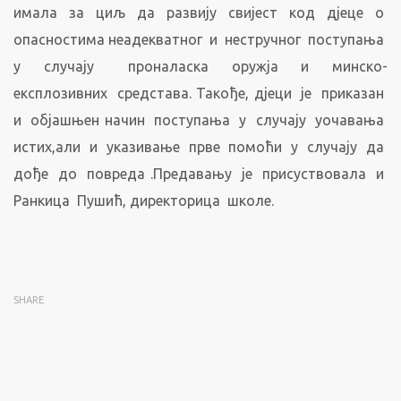
имала за циљ да развију свијест код дјеце о
опасностима неадекватног и нестручног поступања
у случају проналаска оружја и минско-
експлозивних средстава. Такође, дјеци је приказан
и објашњен начин поступања у случају уочавања
истих,али и указивање прве помоћи у случају да
дође до повреда .Предавању је присуствовала и
Ранкица Пушић, директорица школе.
SHARE