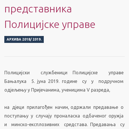
представника
Полицијске управе
АРХИВА 2018/ 2019.
Полицијски службеници Полицијске управе
Бањалука 5. јуна 2019. године су у подручном
одјељењу у Пријечанима, ученицима V разреда,
на дјеци прилагођен начин, одржали предавање о
поступању у случају проналаска одбаченог оружја
и минско-експлозивних средстава. Предавања су