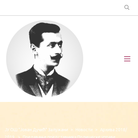
ЈУ ОШ "Јован Дучић" Залужани
>
Новости
>
Архива 2018/
2019.
>
Предавање представника Полицијске управе