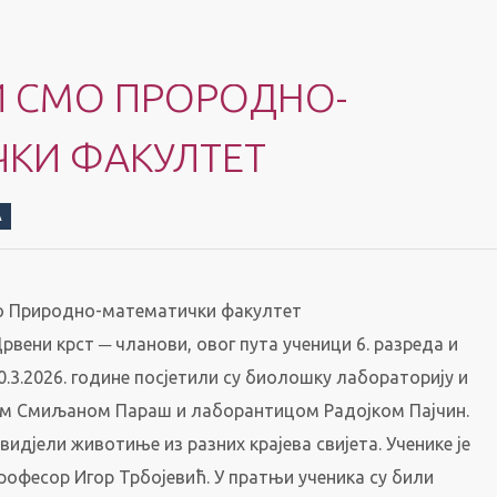
И СМО ПРОРОДНО-
КИ ФАКУЛТЕТ
А
о Природно-математички факултет
рвени крст ─ чланови, овог пута ученици 6. разреда и
0.3.2026. године посјетили су биолошку лабораторију и
м Смиљаном Параш и лаборантицом Радојком Пајчин.
видјели животиње из разних крајева свијета. Ученике је
рофесор Игор Трбојевић. У пратњи ученика су били