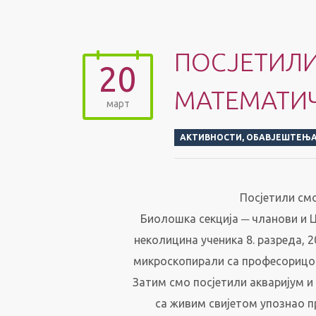
ПОСЈЕТИЛ
20
МАТЕМАТИЧ
март
АКТИВНОСТИ
,
ОБАВЈЕШТЕЊ
Посјетили см
Биолошка секција ─ чланови и Ц
неколицина ученика 8. разреда, 2
микроскопирали са професорицо
Затим смо посјетили акваријум и 
са живим свијетом упознао п