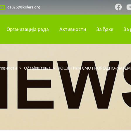
os026@skolers.org
Организација рада
Активности
За ђаке
За
тивности
>
Обавјештења
>
ПОСЈЕТИЛИ СМО ПРОРОДНО-МАТЕМ