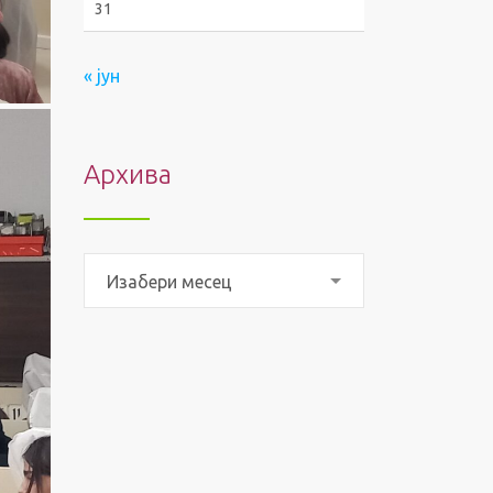
31
« јун
Архива
Архива
Изабери месец