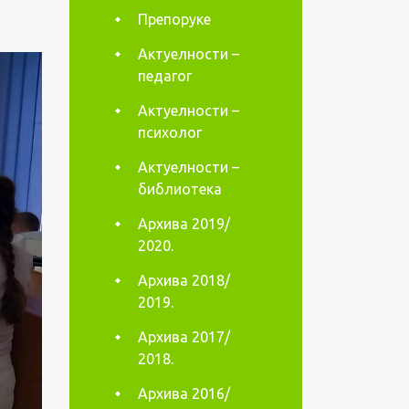
Препоруке
Актуелности –
педагог
Актуелности –
психолог
Актуелности –
библиотека
Архива 2019/
2020.
Архива 2018/
2019.
Архива 2017/
2018.
Архива 2016/