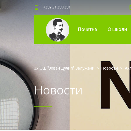
+387 51 389 381
Почетна
О школи
ЈУ ОШ "Јован Дучић" Залужани
>
Новости
>
Ак
Новости