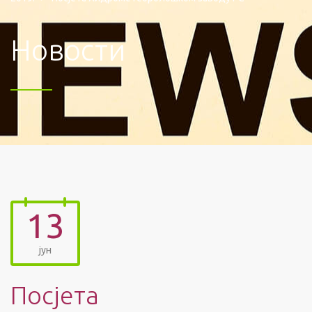
Новости
13
јун
Посјета