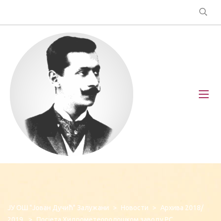
ЈУ ОШ "Јован Дучић" Залужани
>
Новости
>
Архива 2018/
2019.
>
Посјета Хидрометеоролошком заводу РС