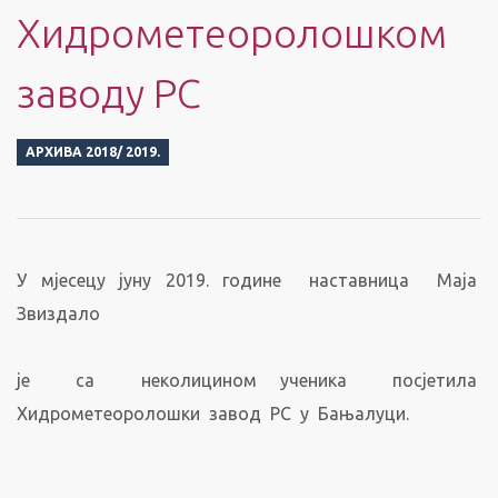
Хидрометеоролошком
заводу РС
АРХИВА 2018/ 2019.
У мјесецу јуну 2019. године наставница Маја
Звиздало
је са неколицином ученика посјетила
Хидрометеоролошки завод РС у Бањалуци.