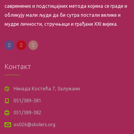
савремених и подстицајних метода којима се граде и
обликују мали људи да би сутра постали велике и
мудре личности, стручњаци и грађани XXI вијека.
Контакт
Ненада Костића 7, Залужани
051/389-381
051/389-382
os026@skolers.org