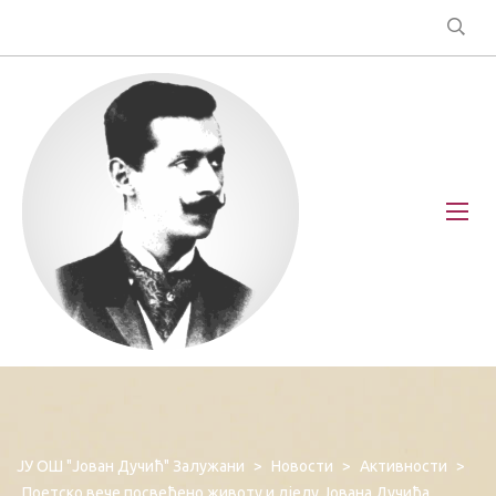
ЈУ ОШ "Јован Дучић" Залужани
>
Новости
>
Активности
>
Поетско вече посвећено животу и дјелу Јована Дучића