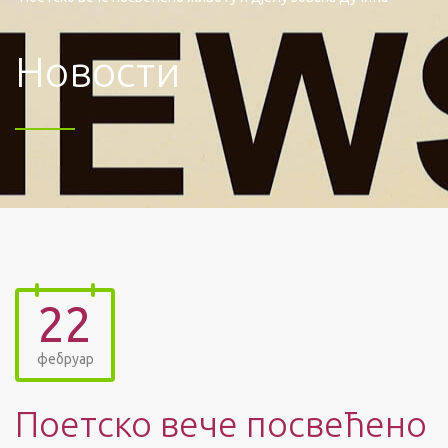
Новости
22
фебруар
Поетско вече посвећено