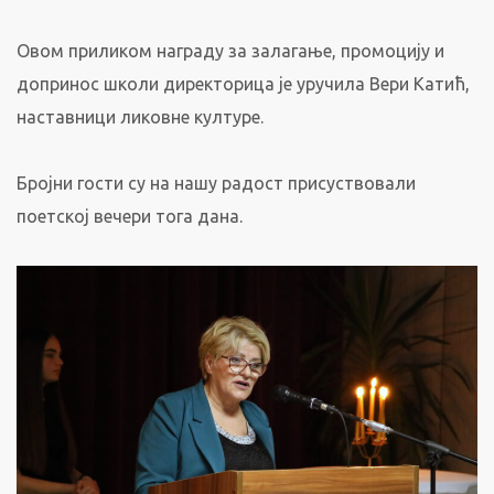
Овом приликом награду за залагање, промоцију и
допринос школи директорица је уручила Вери Катић,
наставници ликовне културе.
Бројни гости су на нашу радост присуствовали
поетској вечери тога дана.