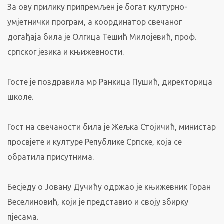
За ову прилику припремљен је богат културно-
умјетнички програм, а координатор свечаног
догађаја била је Олгица Тешић Милојевић, проф.
српског језика и књижевности.
Госте је поздравила мр Ранкица Пушић, директорица
школе.
Гост на свечаности била је Жељка Стојичић, министар
просвјете и културе Републике Српске, која се
обратила присутнима.
Бесједу о Јовану Дучићу одржао је књижевник Горан
Веселиновић, који је представио и своју збирку
пјесама.