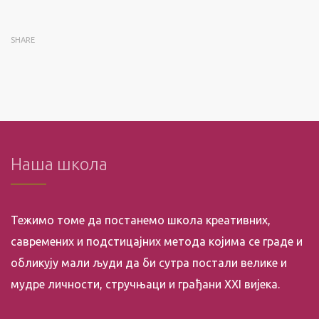
SHARE
Наша школа
Тежимо томе да постанемо школа креативних,
савремених и подстицајних метода којима се граде и
обликују мали људи да би сутра постали велике и
мудре личности, стручњаци и грађани XXI вијека.