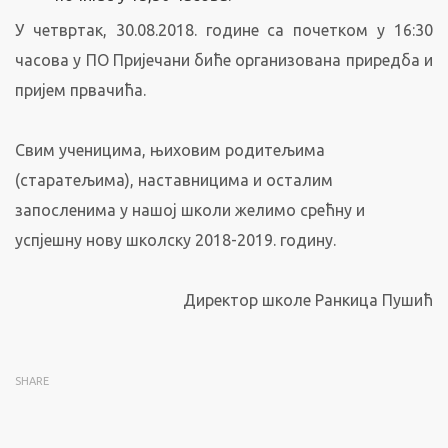
У четвртак, 30.08.2018. године са почетком у 16:30
часова у ПО Пријечани биће организована приредба и
пријем првачића.
Свим ученицима, њиховим родитељима
(старатељима), наставницима и осталим
запосленима у нашој школи желимо срећну и
успјешну нову школску 2018-2019. годину.
Директор школе Ранкица Пушић
SHARE