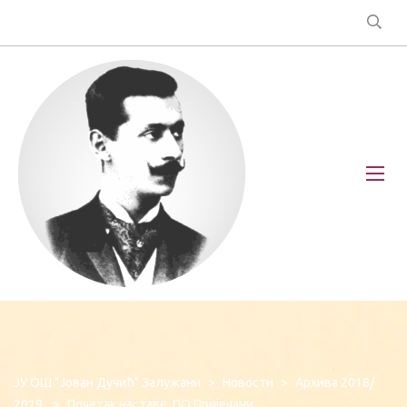
ЈУ ОШ "Јован Дучић" Залужани
>
Новости
>
Архива 2018/
2019.
>
Почетак наставе, ПО Пријечани