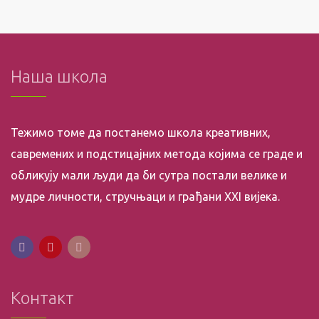
Наша школа
Тежимо томе да постанемо школа креативних,
савремених и подстицајних метода којима се граде и
обликују мали људи да би сутра постали велике и
мудре личности, стручњаци и грађани XXI вијека.
Контакт