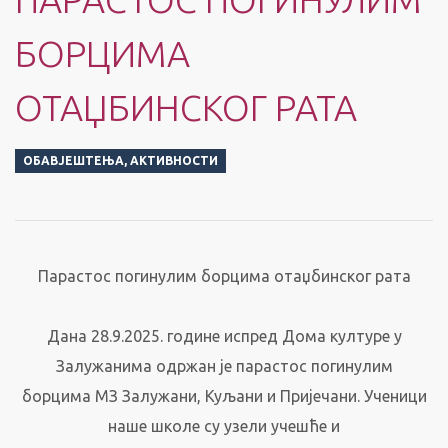
БОРЦИМА
ОТАЏБИНСКОГ РАТА
ОБАВЈЕШТЕЊА
,
АКТИВНОСТИ
Парастос погинулим борцима отaџбинског рата
Дана 28.9.2025. године испред Дома културе у
Залужанима одржан је парастос погинулим
борцима МЗ Залужани, Куљани и Пријечани. Ученици
наше школе су узели учешће и