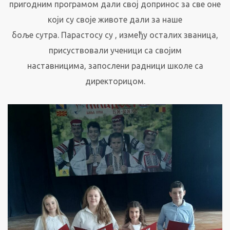
пригодним програмом дали свој допринос за све оне
који су своје животе дали за наше
боље сутра. Парастосу су , између осталих званица,
присуствовали ученици са својим
наставницима, запослени радници школе са
директорицом.