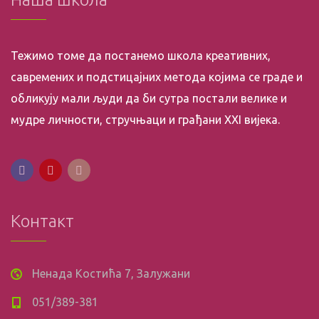
Тежимо томе да постанемо школа креативних,
савремених и подстицајних метода којима се граде и
обликују мали људи да би сутра постали велике и
мудре личности, стручњаци и грађани XXI вијека.
Контакт
Ненада Костића 7, Залужани
051/389-381