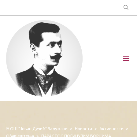
ЈУ ОШ "Јован Дучић" Залужани
>
Новости
>
Активности
>
Обавјештења
>
ПАРАСТОС ПОГИНУЛИМ БОРЦИМА