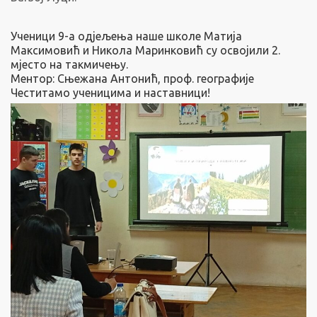
Ученици 9-а одјељења наше школе Матија
Максимовић и Никола Маринковић су освојили 2.
мјесто на такмичењу.
Ментор: Сњежана Антонић, проф. географије
Честитамо ученицима и наставници!