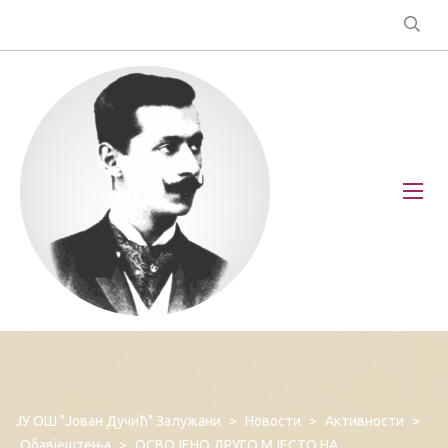
ЈУ ОШ "Јован Дучић" Залужани
>
Новости
>
Активности
>
Обавјештења
>
ОСВОЈЕНО ДРУГО МЈЕСТО НА