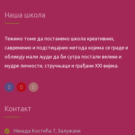
Наша школа
Тежимо томе да постанемо школа креативних,
савремених и подстицајних метода којима се граде и
обликују мали људи да би сутра постали велике и
мудре личности, стручњаци и грађани XXI вијека.
Контакт
Ненада Костића 7, Залужани