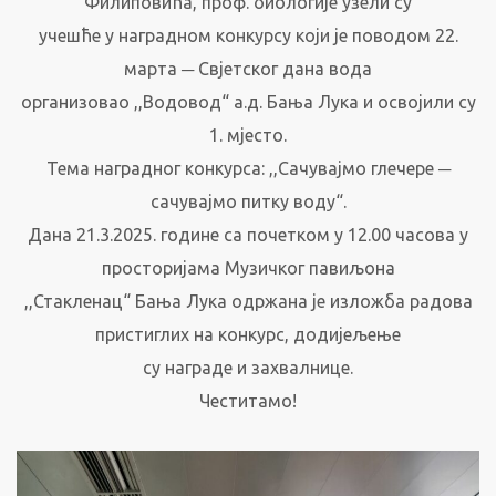
Филиповића, проф. биологије узели су
учешће у наградном конкурсу који је поводом 22.
марта ─ Свјетског дана вода
организовао ,,Водовод“ а.д. Бања Лука и освојили су
1. мјесто.
Тема наградног конкурса: ,,Сачувајмо глечере ─
сачувајмо питку воду“.
Дана 21.3.2025. године са почетком у 12.00 часова у
просторијама Музичког павиљона
,,Стакленац“ Бања Лука одржана је изложба радова
пристиглих на конкурс, додијељење
су награде и захвалнице.
Честитамо!