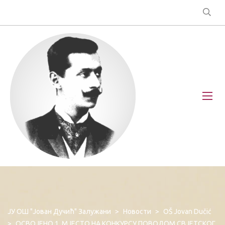
ЈУ ОШ "Јован Дучић" Залужани
>
Новости
>
OŠ Jovan Dučić
>
ОСВОЈЕНО 1. МЈЕСТО НА КОНКУРСУ ПОВОДОМ СВЈЕТСКОГ