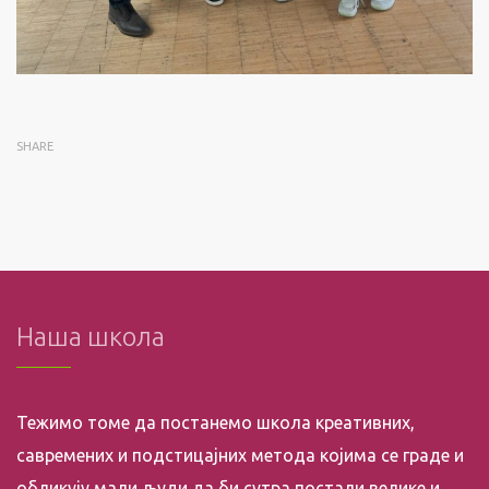
SHARE
Наша школа
Тежимо томе да постанемо школа креативних,
савремених и подстицајних метода којима се граде и
обликују мали људи да би сутра постали велике и