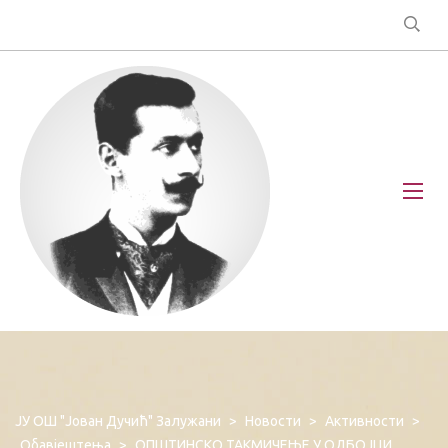
ЈУ ОШ "Јован Дучић" Залужани
>
Новости
>
Активности
>
Обавјештења
>
ОПШТИНСКО ТАКМИЧЕЊЕ У ОДБОЈЦИ