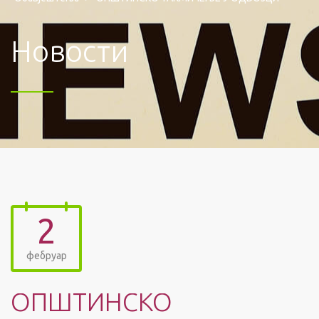
Новости
2
фебруар
ОПШТИНСКО