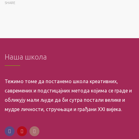
SHARE
Наша школа
Тежимо томе да постанемо школа креативних,
савремених и подстицајних метода којима се граде и
обликују мали људи да би сутра постали велике и
мудре личности, стручњаци и грађани XXI вијека.