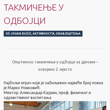
ТАКМИЧЕЊЕ У
ОДБОЈЦИ
OŠ JOVAN DUČIĆ
,
АКТИВНОСТИ
,
ОБАВЈЕШТЕЊА
Општинско такмичење у одбојци за дјечаке –
освојено 2. мјесто
Најбољи играч који је забиљежио највећи број поена
је Марко Новковић.
Ментор: Александар Каурин, проф. физичког и
здравственог васпитања