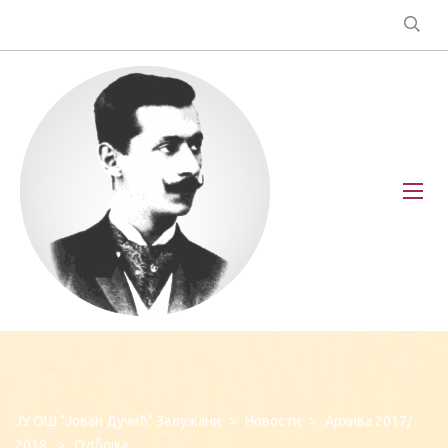
ЈУ ОШ "Јован Дучић" Залужани
>
Новости
>
Архива 2017/
2018.
>
Одбојка