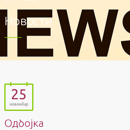
Новости
25
новембар
Одбојка