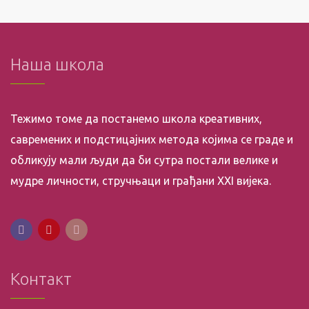
Наша школа
Тежимо томе да постанемо школа креативних,
савремених и подстицајних метода којима се граде и
обликују мали људи да би сутра постали велике и
мудре личности, стручњаци и грађани XXI вијека.
Контакт