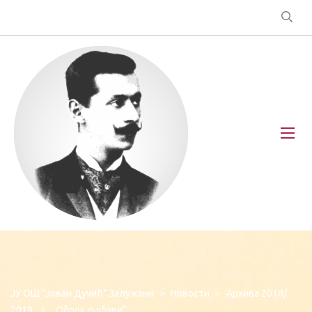
ЈУ ОШ "Јован Дучић" Залужани
>
Новости
>
Архива 2018/
2019.
>
„Оброк љубави“