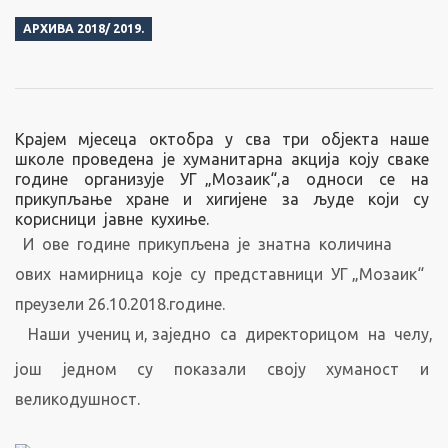
АРХИВА 2018/ 2019.
Крајем мјесеца октобра у сва три објекта наше
школе проведена је хуманитарна акција коју сваке
године организује УГ „Мозаик“,а односи се на
прикупљање хране и хигијене за људе који су
корисници јавне кухиње.
И ове године прикупљена је знатна количина
ових намирница које су представници УГ „Мозаик“
преузели 26.10.2018.године.
Наши учениц
и, заједно са директорицом на челу,
још једном су показали своју хуманост и
великодушност.