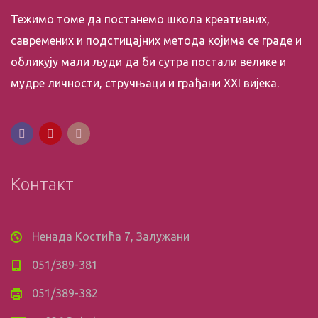
Тежимо томе да постанемо школа креативних,
савремених и подстицајних метода којима се граде и
обликују мали људи да би сутра постали велике и
мудре личности, стручњаци и грађани XXI вијека.
Контакт
Ненада Костића 7, Залужани
051/389-381
051/389-382