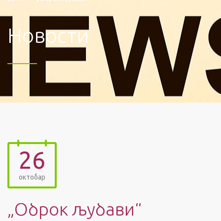
Новости
26
октобар
„Оброк љубави“