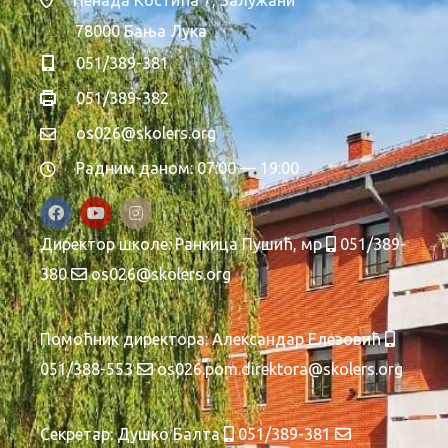
Ненада Костића 7, Залужани
78000 Бања Лука
051/389-381
051/389-382
os026@skolers.org
Радним даном: 07:00 — 19:00
Директор школе:
Ранкица Пушић, мр
051/389-
380
os026@skolers.org
Помоћник директора:
Александар Елезовић
051/388-553
os026.pom.direktora@skolers.org
Секретар:
Душко Балта
051/389-381