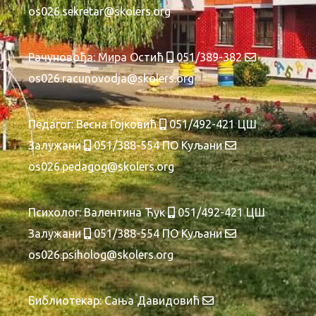
os026.sekretar@skolers.org
Рачуновођа:
Мира Остић
051/389-382
os026.racunovodja@skolers.org
Педагог: Весна Гојковић
051/492-421 ЦШ
Залужани
051/388-554 ПО Куљани
os026.pedagog@skolers.org
Психолог: Валентина Ћук
051/492-421 ЦШ
Залужани
051/388-554 ПО Куљани
os026.psiholog@skolers.org
Библиотекар: Сања Давидовић