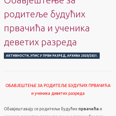
родитеље будућих
првачића и ученика
деветих разреда
АКТИВНОСТИ
,
УПИС У ПРВИ РАЗРЕД
,
АРХИВА 2020/2021.
ОБАВЈЕШТЕЊЕ ЗА РОДИТЕЉЕ БУДУЋИХ ПРВАЧИЋА
и ученика деветих разреда
Обавјештавају се родитељи будућих
првачића
и