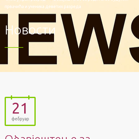
првачића и ученика деветих разреда
Новости
21
фебруар
Обавјештење за