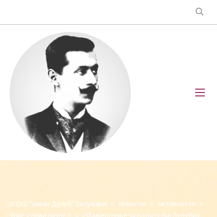
ЈУ ОШ "Јован Дучић" Залужани
>
Новости
>
Активности
>
Упис у први разред
>
Обавјештење за родитеље будућих