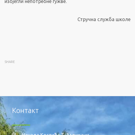
избјегли непотребне гужве.
Стручна служба школе
SHARE
Контакт