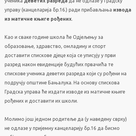
ученика
деветих разреда
да не одлазе у Градску
управу (канцеларија бр.16.) ради прибављања
извода
из матичне књиге рођених
.
Као и сваке године школа ће Одјељењу за
образовање, здравство, омладину и спорт
доставити спискове дјеце која се уписују у први
разред након евиденције будућих првачића те
спискове ученика деветих разреда који су рођени на
подручју општине Бањалука. На основу спискова
Градска управа ће издати изводе из матичне књиге
рођених и доставити их школи.
Молимо још једном родитеље да (у наведену сврху)
не одлазе у пријемну канцеларију бр.16 да бисмо