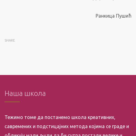
Ранкица Пушић
SHARE
Наша школа
Тежимо томе да постанемо школа креативних,
савремених и подстицајних метода којима се граде и
обликују мали људи да би сутра постали велике и