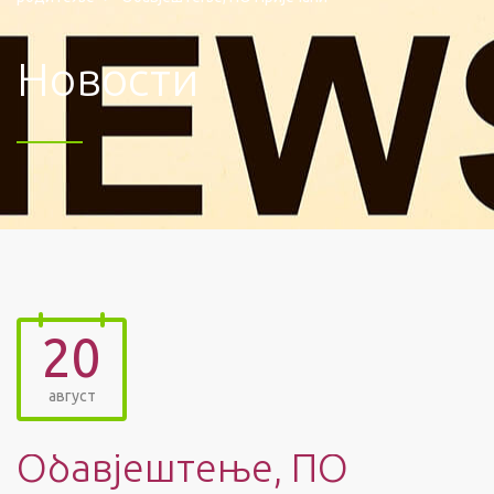
Новости
20
август
Обавјештење, ПО