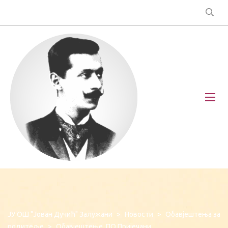
ЈУ ОШ "Јован Дучић" Залужани
>
Новости
>
Обавјештења за
родитеље
>
Обавјештење, ПО Пријечани