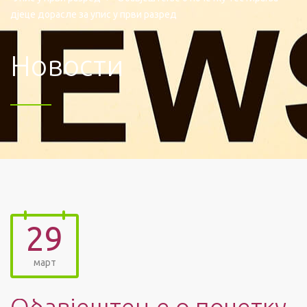
дјеце дорасле за упис у први разред
Новости
29
март
Обавјештење о почетку