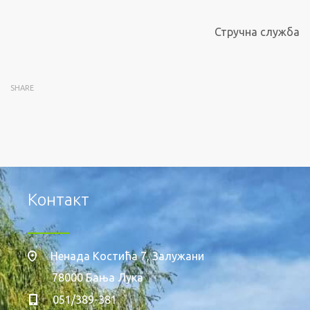
Стручна служба
SHARE
Контакт
Ненада Костића 7, Залужани
78000 Бања Лука
051/389-381