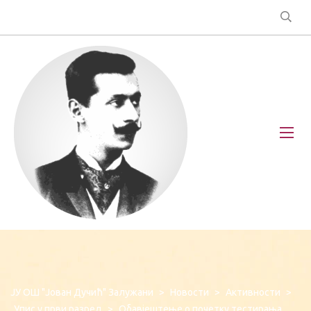
ЈУ ОШ "Јован Дучић" Залужани
>
Новости
>
Активности
>
Упис у први разред
>
Обавјештење о почетку тестирања