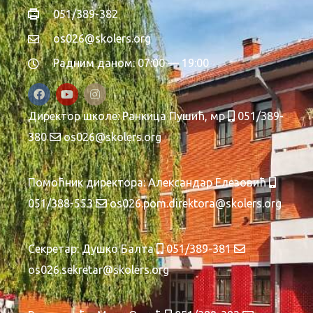
051/389-382
os026@skolers.org
Радним даном: 07:00 — 19:00
Директор школе:
Ранкица Пушић, мр
051/389-
380
os026@skolers.org
Помоћник директора:
Александар Елезовић
051/388-553
os026.pom.direktora@skolers.org
Секретар:
Душко Балта
051/389-381
os026.sekretar@skolers.org