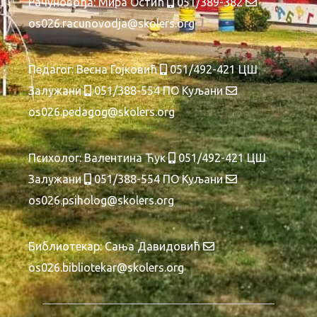
Рачуновођа:
Мира Остић
051/389-382
os026.racunovodja@skolers.org
Педагог: Весна Гојковић
051/492-421 ЦШ
Залужани
051/388-554 ПО Куљани
os026.pedagog@skolers.org
Психолог: Валентина Ћук
051/492-421 ЦШ
Залужани
051/388-554 ПО Куљани
os026.psiholog@skolers.org
Библиотекар: Сања Давидовић
os026.bibliotekar@skolers.org