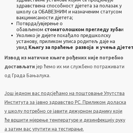
здравствена способност дјетета за полазак у
школу са ОБАВЕЗНИМ и назначеним статусом
вакцинисаности дјетета;
Потврда/увјерење о
обављеном
стоматолошком прегледу зуба
и
Уколико је дијете пoxaђaлo предшколску
установу, приликом уписа родитељ даје на
увид
Књигу за пpaћењe развоја и учења дјете
Извод из матичне књиге рођених није потребно
достављати
јер ћемо их ми службено потраживати
од Града Бањалука.
Још једном вас подсјећамо на поштовање Упутства
Института за јавно здравство РС. Приликом доласка
у школу потребно се јавити дежурном раднику који
ће вршити мјерење температуре и дезинфекцију руку
а затим вас упутити на тестирање.