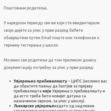
Поштовани родитељи,
У наредном периоду сви ви који сте евидентирали
своје дијете за упис у први разред бићете
обавјештени путем Email поште или телефонски о
термину тестирања у школи.
Молимо све родитеље да том приликом донесу
документацију потребну за упис у први разред:
Увјерење
о пребивалишту
– ЦИПС (молимо вас
да обратите пажњу да Захтјев за пријаву
пребивалишта
није
Увјерење о пребивалишту и
да исто треба бити новијег датума са
назначеном сврхом, за упис у школу).
Љекарско увјерење
издато од надлежне
здравствене установе којим се процјењује