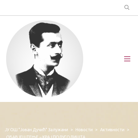
ЈУ ОШ "Јован Дучић" Залужани
>
Новости
>
Активности
>
ОБАВЈЕШТЕЊЕ – КРАЈ ПОЛУГОДИШТА