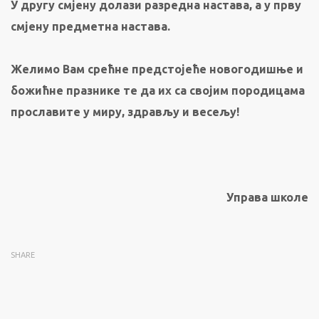
У
другу
смјену долази разредна настава, а у прву
смјену предметна настава.
Желимо Вам срећне предстојеће
н
овогодишње и
божићне празнике те да их са својим породицама
прославите у миру, здрављу и весељу!
Управа школе
SHARE