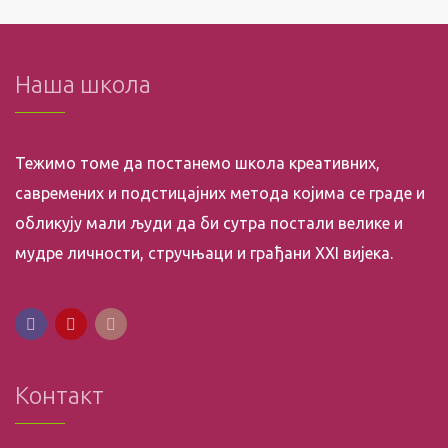
Наша школа
Тежимо томе да постанемо школа креативних,
савремених и подстицајних метода којима се граде и
обликују мали људи да би сутра постали велике и
мудре личности, стручњаци и грађани XXI вијека.
Контакт