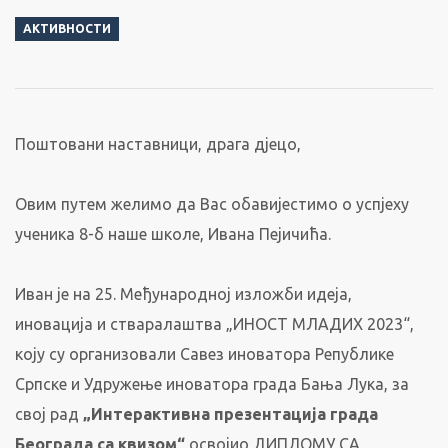
АКТИВНОСТИ
Поштовани наставници, драга дјецо,
Овим путем желимо да Вас обавијестимо о успјеху
ученика 8-б наше школе, Ивана Пејичића.
Иван је на 25. Међународној изложби идеја,
иновација и стваралаштва „ИНОСТ МЛАДИХ 2023“,
коју су организовали Савез иноватора Републике
Српске и Удружење иноватора града Бања Лука, за
свој рад
„Интерактивна презентација града
Београда са квизом“
освојио ДИПЛОМУ СА