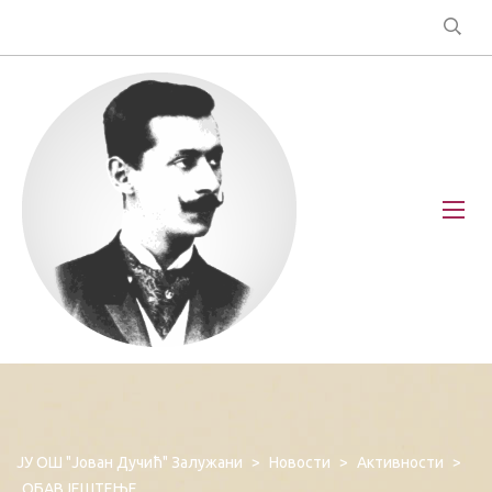
ЈУ ОШ "Јован Дучић" Залужани
>
Новости
>
Активности
>
ОБАВЈЕШТЕЊЕ