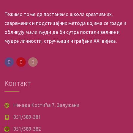
Тежимо томе да постанемо школа креативних,
савремених и подстицајних метода којима се граде и
обликују мали људи да би сутра постали велике и
мудре личности, стручњаци и грађани XXI вијека.
Контакт
Ненада Костића 7, Залужани
051/389-381
051/389-382