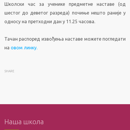
Школски час за ученике предметне наставе (од
шестог до деветог разреда) почиње нешто раније у
односу на претходни дан у 11.25 часова.
Тачан распоред извођења наставе можете погледати
на
овом линку.
SHARE
Наша школа