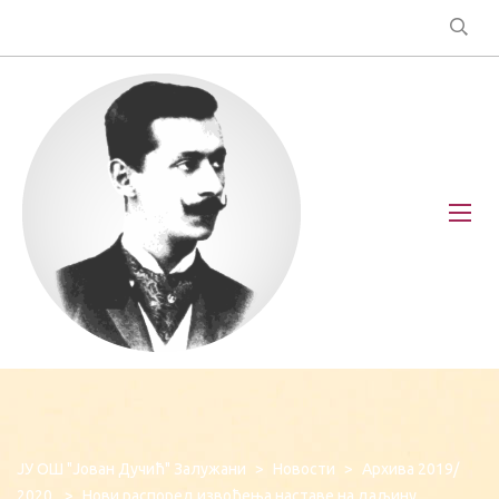
ЈУ ОШ "Јован Дучић" Залужани
>
Новости
>
Архива 2019/
2020.
>
Нови распоред извођења наставе на даљину