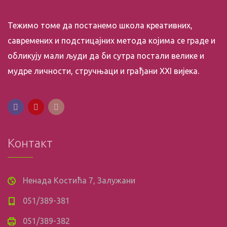
Тежимо томе да постанемо школа креативних,
савремених и подстицајних метода којима се граде и
обликују мали људи да би сутра постали велике и
мудре личности, стручњаци и грађани XXI вијека.
Контакт
Ненада Костића 7, Залужани
051/389-381
051/389-382