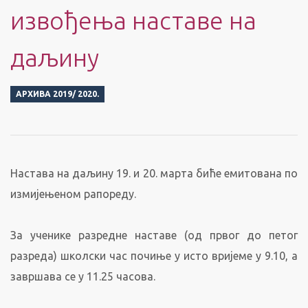
извођења наставе на
даљину
АРХИВА 2019/ 2020.
Настава на даљину 19. и 20. марта биће емитована по
измијењеном рапореду.
За ученике разредне наставе (од првог до петог
разреда) школски час почиње у исто вријеме у 9.10, а
завршава се у 11.25 часова.