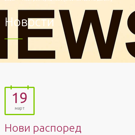
Новости
19
март
Нови распоред