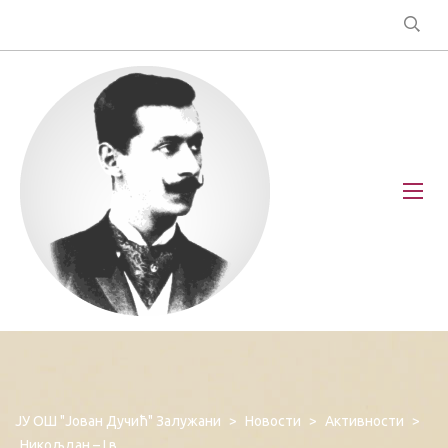
ЈУ ОШ "Јован Дучић" Залужани
>
Новости
>
Активности
>
Никољдан – I в