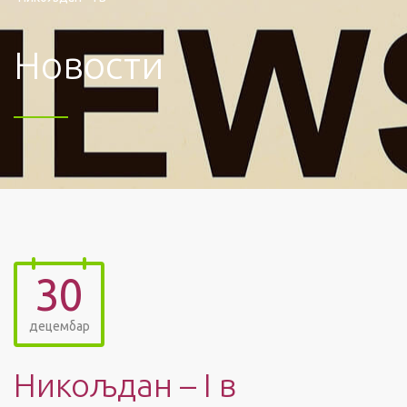
Новости
30
децембар
Никољдан – I в