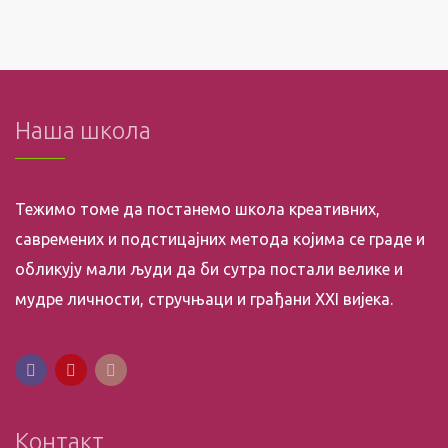
Наша школа
Тежимо томе да постанемо школа креативних,
савремених и подстицајних метода којима се граде и
обликују мали људи да би сутра постали велике и
мудре личности, стручњаци и грађани XXI вијека.
Контакт