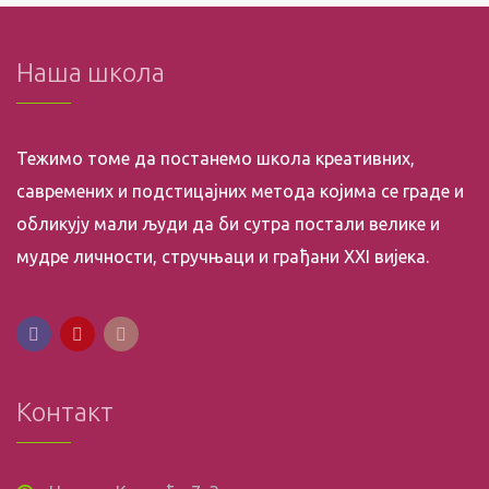
Наша школа
Тежимо томе да постанемо школа креативних,
савремених и подстицајних метода којима се граде и
обликују мали људи да би сутра постали велике и
мудре личности, стручњаци и грађани XXI вијека.
Контакт