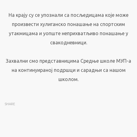
На крају су се упознали са посљедицама које може
произвести хулиганско понашање на спортским
утакмицама и уопште неприхватљиво понашање у
свакодневници.
Захвални смо представницима Средње школе МУП-а
на континуираној подршци и сарадњи са нашом
школом.
SHARE