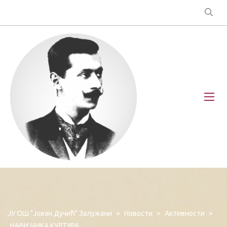
ЈУ ОШ "Јован Дучић" Залужани
>
Новости
>
Активности
>
НАВИЈАЧКА КУЛТУРА