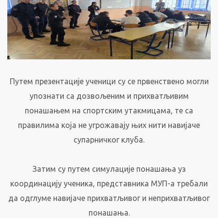
Путем презентације ученици су се првенствено могли
упознати са дозвољеним и прихватљивим
понашањем на спортским утакмицама, те са
правилима која не угрожавају њих нити навијаче
супарничког клуба.
Затим су путем симулације понашања уз
координацију ученика, представника МУП-а требали
да одглуме навијаче прихватљивог и неприхватљивог
понашања.