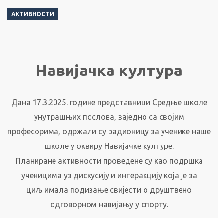
АКТИВНОСТИ
Навијачка култура
Дана 17.3.2025. године представници Средње школе
унутрашњих послова, заједно са својим
професорима, одржали су радионицу за ученике наше
школе у оквиру Навијачке културе.
Планиране активности проведене су као подршка
ученицима уз дискусију и интеракцију која је за
циљ имала подизање свијести о друштвено
одговорном навијању у спорту.