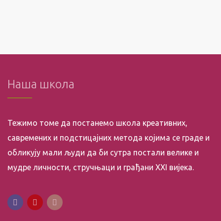
Наша школа
Тежимо томе да постанемо школа креативних,
савремених и подстицајних метода којима се граде и
обликују мали људи да би сутра постали велике и
мудре личности, стручњаци и грађани XXI вијека.