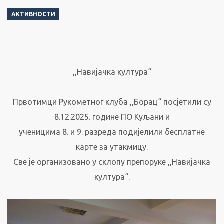
АКТИВНОСТИ
,,Навијачка култура“
Првотимци Рукометног клуба ,,Борац“ посјетили су
8.12.2025. године ПО Куљани и
ученицима 8. и 9. разреда подијелили бесплатне
карте за утакмицу.
Све је организовано у склопу препоруке ,,Навијачка
култура“.