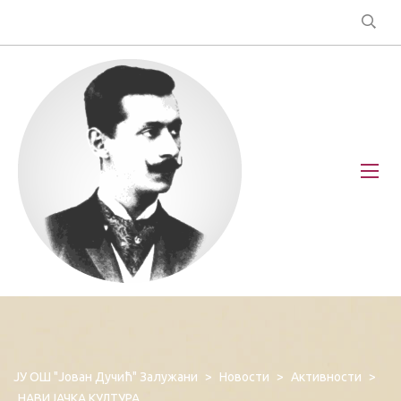
ЈУ ОШ "Јован Дучић" Залужани
>
Новости
>
Активности
>
НАВИЈАЧКА КУЛТУРА