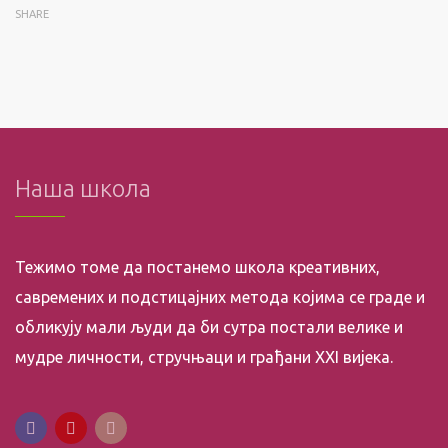
SHARE
Наша школа
Тежимо томе да постанемо школа креативних,
савремених и подстицајних метода којима се граде и
обликују мали људи да би сутра постали велике и
мудре личности, стручњаци и грађани XXI вијека.