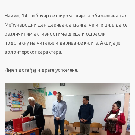
Наиме, 14. фебруар се широм свијета обиљежава као
Међународни дан даривања књига, чији је циљ да се
различитим активностима дјеца и одрасли
подстакну на читање и даривање књига. Акција је
волонтерског карактера.
Лијеп догађај и драге успомене.