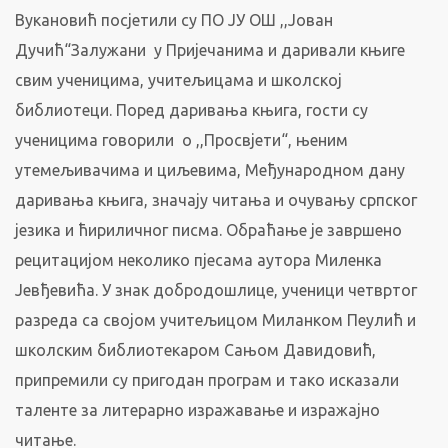
Вукановић посјетили су ПО ЈУ ОШ ,,Јован
Дучић“Залужани у Пријечанима и даривали књиге
свим ученицима, учитељицама и школској
библиотеци. Поред даривања књига, гости су
ученицима говорили о ,,Просвјети“, њеним
утемељивачима и циљевима, Међународном дану
даривања књига, значају читања и очувању српског
језика и ћириличног писма. Обраћање је завршено
рецитацијом неколико пјесама аутора Миленка
Јевђевића. У знак добродошлице, ученици четвртог
разреда са својом учитељицом Миланком Пеулић и
школским библиотекаром Сањом Давидовић,
припремили су пригодан програм и тако исказали
таленте за литерарно изражавање и изражајно
читање.