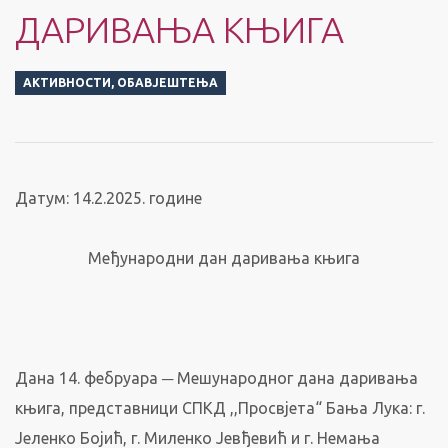
ДАРИВАЊА КЊИГА
АКТИВНОСТИ
,
ОБАВЈЕШТЕЊА
Датум: 14.2.2025. године
Међународни дан даривања књига
Дана 14. фебруара ─ Мешународног дана даривања
књига, представници СПКД ,,Просвјета“ Бања Лука: г.
Јеленко Бојић, г. Миленко Јевђевић и г. Немања