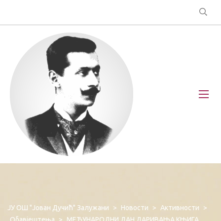
ЈУ ОШ "Јован Дучић" Залужани
>
Новости
>
Активности
>
Обавјештења
>
МЕЂУНАРОДНИ ДАН ДАРИВАЊА КЊИГА