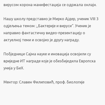
вирусом корона манифестација се одржала онлајн.
Нашу школу представио је Мирко Ајдер, ученик VIII 3
одјељења темом :,,Бактерије и вируси“. Ученик је
направио фантастичну видео-презентацију о
актуелној теми и освојио је другу награду.
Побједници Сајма науке и иновација освојили су
вриједне ИТ награде које је обезбиједила Европска
унија у БиХ.
Ментор: Славен Филиповић, проф. биологије