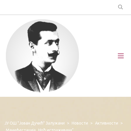
ЈУ ОШ "Јован Дучић" Залужани
>
Новости
>
Активности
>
Манифестација ,,Ноћ истраживача“