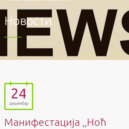
Новости
24
децембар
Манифестација ,,Ноћ