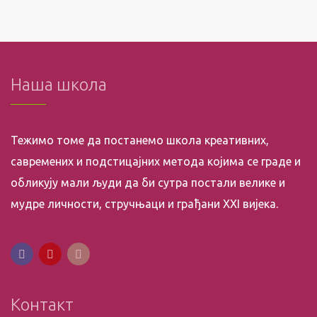
Наша школа
Тежимо томе да постанемо школа креативних,
савремених и подстицајних метода којима се граде и
обликују мали људи да би сутра постали велике и
мудре личности, стручњаци и грађани XXI вијека.
Контакт