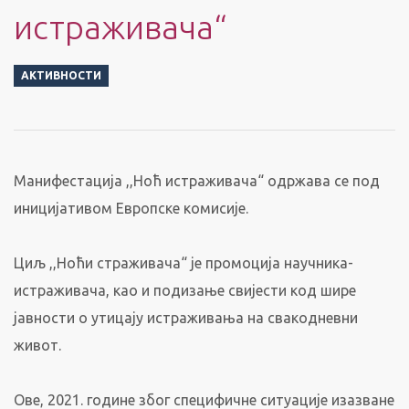
истраживача“
АКТИВНОСТИ
Манифестација ,,Ноћ истраживача“ одржава се под
иницијативом Европске комисије.
Циљ ,,Ноћи страживача“ је промоција научника-
истраживача, као и подизање свијести код шире
јавности о утицају истраживања на свакодневни
живот.
Ове, 2021. године због специфичне ситуације изазване