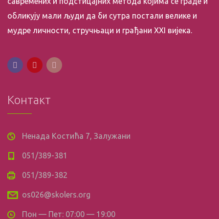
савремених и подстицајних метода којима се граде и
обликују мали људи да би сутра постали велике и
мудре личности, стручњаци и грађани XXI вијека.
Контакт
Ненада Костића 7, Залужани
051/389-381
051/389-382
os026@skolers.org
Пон — Пет: 07:00 — 19:00