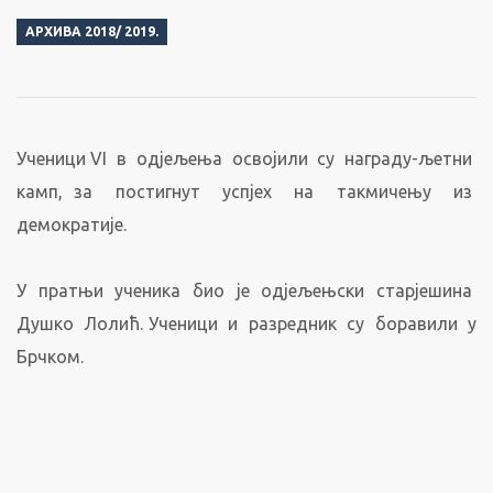
АРХИВА 2018/ 2019.
Ученици VI в одјељења освојили су награду-љетни
камп, за постигнут успјех на такмичењу из
демократије.
У пратњи ученика био је одјељењски старјешина
Душко Лолић. Ученици и разредник су боравили у
Брчком.