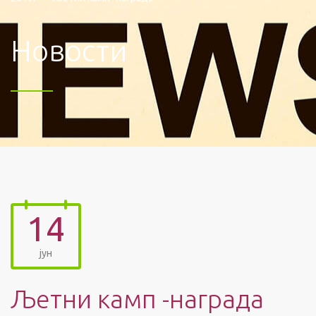
Новости
14
јун
Љетни камп -награда