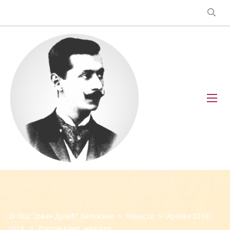
ЈУ ОШ "Јован Дучић" Залужани
>
Новости
>
Архива 2018/
2019.
>
Љетни камп -награда